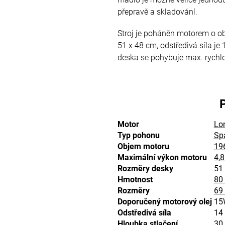
přepravě a skladování.
Stroj je poháněn motorem o 
51 x 48 cm, odstředivá síla je
deska se pohybuje max. rychl
Motor
Lon
Typ pohonu
Sp
Objem motoru
19
Maximální výkon motoru
4,8
Rozměry desky
51
Hmotnost
80
Rozměry
69
Doporučený motorový olej
15
Odstředivá síla
14
Hloubka stlačení
30