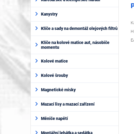
P
Kanystry
K
Klíče a sady na demontáž olejových filtrů
H
E
Klíče na kolové matice aut, násobiče
momentu
Kolové matice
Kolové šrouby
Magnetické misky
Mazací lisy a mazací zařízení
Měniče napětí
Montážní lehátka a sedátka