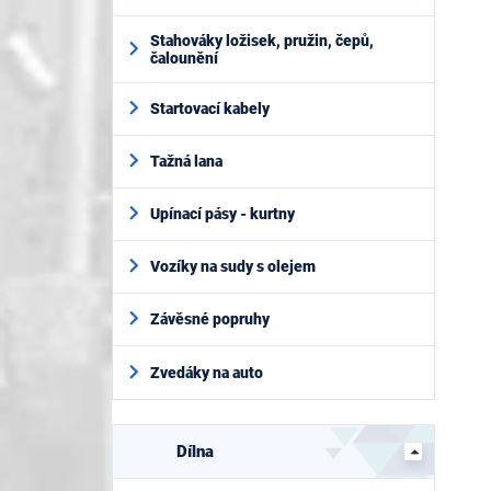
Stahováky ložisek, pružin, čepů,
čalounění
Startovací kabely
Tažná lana
Upínací pásy - kurtny
Vozíky na sudy s olejem
Závěsné popruhy
Zvedáky na auto
Dílna