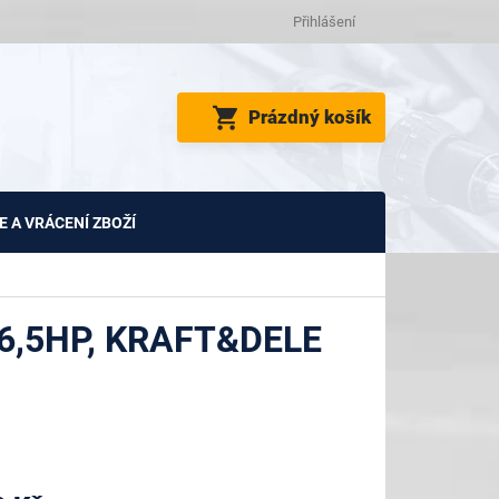
Přihlášení
NÁKUPNÍ
Prázdný košík
KOŠÍK
 A VRÁCENÍ ZBOŽÍ
6,5HP, KRAFT&DELE