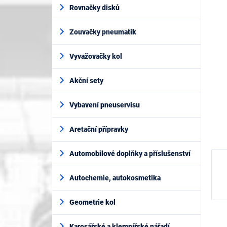
í
je
Rovnačky disků
p
0,0
z
a
5
Zouvačky pneumatik
n
hvěz
e
l
Vyvažovačky kol
Akční sety
Vybavení pneuservisu
Aretační přípravky
Automobilové doplňky a příslušenství
Autochemie, autokosmetika
Geometrie kol
Karosářské a klempířské nářadí