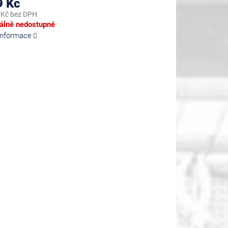
9 Kč
 Kč bez DPH
lně nedostupné
 informace