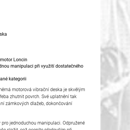
eska
ý motor Loncin
dnou manipulaci při využití dostatečného
ané kategorii
ěrná motorová vibrační deska je skvělým
eba zhutnit povrch. Své uplatnění tak
dání zámkových dlažeb, dokončování
ly pro jednoduchou manipulaci. Odpružené
e složit, což oceníte především při