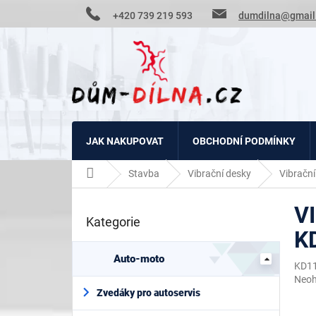
Přejít
+420 739 219 593
dumdilna@gmail
na
obsah
JAK NAKUPOVAT
OBCHODNÍ PODMÍNKY
Domů
Stavba
Vibrační desky
Vibračn
P
V
o
Kategorie
Přeskočit
s
K
kategorie
t
r
Auto-moto
KD1
a
Prům
Neo
n
hodn
Zvedáky pro autoservis
n
prod