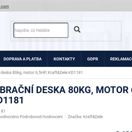
.com
HLEDAT
DOPRAVA A PLATBA
KONTAKTY
GDPR
REKLAMACE
í deska 80kg, motor 6,5HP, Kraft&Dele KD1181
IBRAČNÍ DESKA 80KG, MOTOR 
D1181
181
ěrné
hodnoceno
Podrobnosti hodnocení
Značka:
Kraft&Dele
ocení
uktu