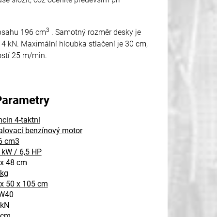
3
obsahu 196 cm
. Samotný rozměr desky je
 14 kN. Maximální hloubka stlačení je 30 cm,
ostí 25 m/min.
Parametry
cin 4-taktní
alovací benzínový motor
6 cm3
 kW / 6,5 HP
 x 48 cm
 kg
 x 50 x 105 cm
W40
 kN
 cm