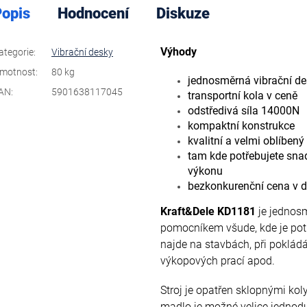
opis
Hodnocení
Diskuze
Výhody
ategorie
:
Vibrační desky
motnost
:
80 kg
jednosměrná vibrační d
AN
:
5901638117045
transportní kola v ceně
odstředivá síla 14000N
kompaktní konstrukce
kvalitní a velmi oblíben
tam kde potřebujete sna
výkonu
bezkonkurenční cena v d
Kraft&Dele KD1181
je jednosm
pomocníkem všude, kde je potř
najde na stavbách, při poklá
výkopových prací apod.
Stroj je opatřen sklopnými ko
madlo je možné velice jednoduš