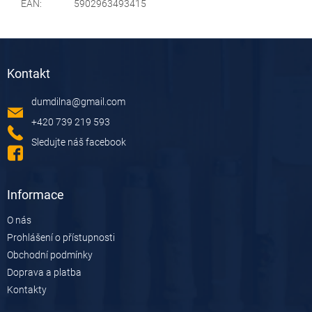
EAN
:
5902963493415
Z
á
Kontakt
p
a
dumdilna
@
gmail.com
t
í
+420 739 219 593
Sledujte náš facebook
Informace
O nás
Prohlášení o přístupnosti
Obchodní podmínky
Doprava a platba
Kontakty