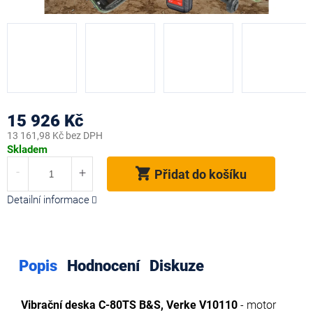
15 926 Kč
13 161,98 Kč bez DPH
Měrná
Skladem
cena:
Přidat do košíku
Detailní informace
Popis
Hodnocení
Diskuze
Vibrační deska C-80TS B&S, Verke V10110
- motor