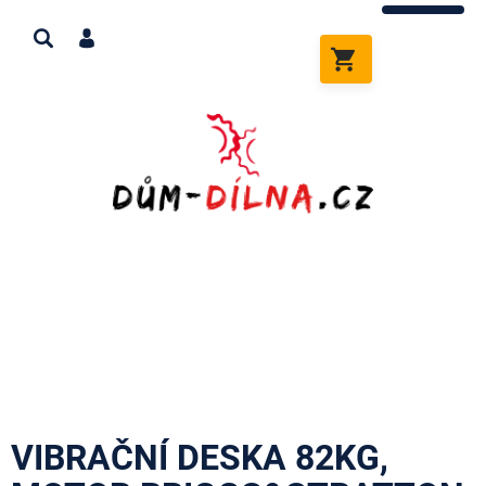
Přejít
na
obsah
NÁKUPNÍ
KOŠÍK
VIBRAČNÍ DESKA 82KG,