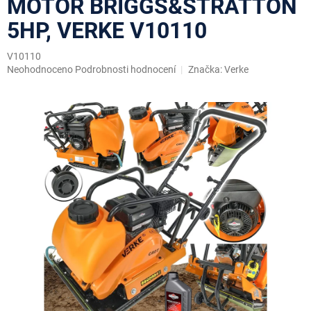
MOTOR BRIGGS&STRATTON
5HP, VERKE V10110
V10110
Průměrné
Neohodnoceno
Podrobnosti hodnocení
Značka:
Verke
hodnocení
produktu
je
0,0
z
5
hvězdiček.