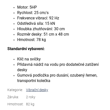
Motor: 5HP
Rychlost: 25 cm/s
Frekvence vibrací: 92 Hz
Odstředivá síla: 15 kN
Hloubka zhutňování: 30 cm
Rozměr desky: 51 cm x 48 cm
Hmotnost: 78 kg
Standardní vybavení:
Klíč na svíčky
Přídavná nádrž na vodu pro dodatečné zatížení
desky
Gumová podložka pro dusání, ozubený řemen,
transportní kolečka
Kategorie
:
Vibrační desky
Záruka
:
2 roky
Hmotnost
:
82 kg