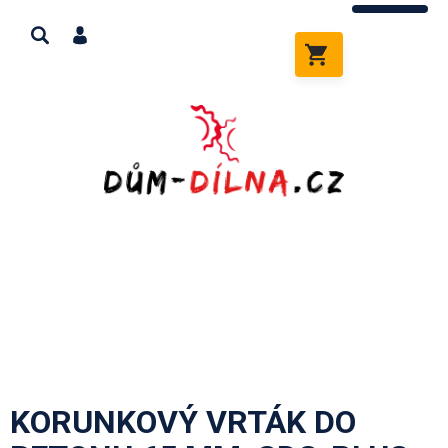
Přejít
na
obsah
NÁKUPNÍ
KOŠÍK
KORUNKOVÝ VRTÁK DO