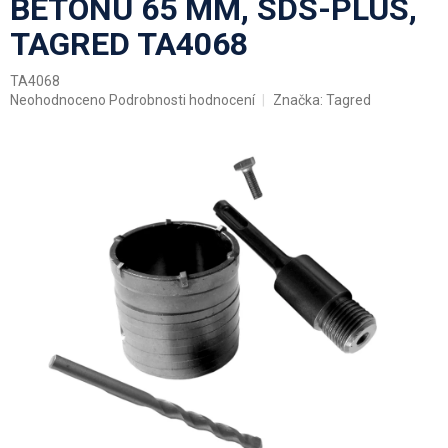
BETONU 65 MM, SDS-PLUS,
TAGRED TA4068
TA4068
Průměrné
Neohodnoceno
Podrobnosti hodnocení
Značka:
Tagred
hodnocení
produktu
je
0,0
z
5
hvězdiček.