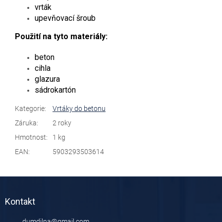
vrták
upevňovací šroub
Použití na tyto materiály:
beton
cihla
glazura
sádrokartón
Kategorie
:
Vrtáky do betonu
Záruka
:
2 roky
Hmotnost
:
1 kg
EAN
:
5903293503614
Z
á
Kontakt
p
a
dumdilna
@
gmail.com