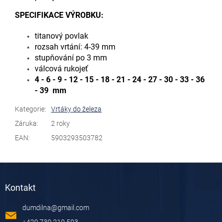
SPECIFIKACE VÝROBKU:
titanový povlak
rozsah vrtání: 4-39 mm
stupňování po 3 mm
válcová rukojeť
4 - 6 - 9 - 12 - 15 - 18 - 21 - 24 - 27 - 30 - 33 - 36
- 39 mm
Kategorie
:
Vrtáky do železa
Záruka
:
2 roky
EAN
:
5903293503782
Z
á
Kontakt
p
a
dumdilna
@
gmail.com
t