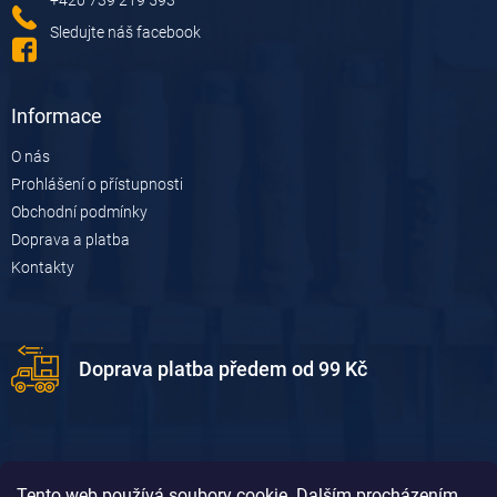
í
+420 739 219 593
Sledujte náš facebook
Informace
O nás
Prohlášení o přístupnosti
Obchodní podmínky
Doprava a platba
Kontakty
Doprava platba předem od 99 Kč
Tento web používá soubory cookie. Dalším procházením