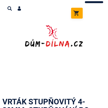
Přejít
na
obsah
NÁKUPNÍ
KOŠÍK
VRTÁK STUPŇOVITÝ 4-