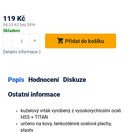
119 Kč
98,35 Kč bez DPH
Měrná
Skladem
cena:
Přidat do košíku
Detailní informace
Popis
Hodnocení
Diskuze
Ostatní informace
kuželový vrták vyrobený z vysokorychlostní oceli
HSS + TITAN
určeno na kovy, tenkostěnné ocelové plechy,
plasty