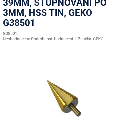
39MM, STUPŇOVÁNÍ PO
3MM, HSS TIN, GEKO
G38501
G38501
Průměrné
Neohodnoceno
Podrobnosti hodnocení
Značka:
GEKO
hodnocení
produktu
je
0,0
z
5
hvězdiček.