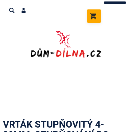
Přejít
na
obsah
NÁKUPNÍ
KOŠÍK
VRTÁK STUPŇOVITÝ 4-