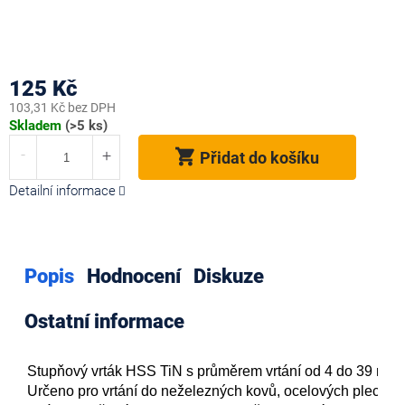
125 Kč
103,31 Kč bez DPH
Měrná
Skladem
(>5 ks)
cena:
Přidat do košíku
Detailní informace
Popis
Hodnocení
Diskuze
Ostatní informace
Stupňový vrták HSS TiN s průměrem vrtání od 4 do 39 mm.
Určeno pro vrtání do neželezných kovů, ocelových plechů a p