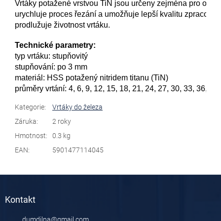
Vrtáky potažené vrstvou TiN jsou určeny zejména pro obrábě
urychluje proces řezání a umožňuje lepší kvalitu zpracovávan
prodlužuje životnost vrtáku.
Technické parametry:
typ vrtáku: stupňovitý
stupňování: po 3 mm
materiál: HSS potažený nitridem titanu (TiN)
průměry vrtání: 
4, 6, 9, 12, 15, 18, 21, 24, 27, 30, 33, 36, 39
Kategorie
:
Vrtáky do železa
Záruka
:
2 roky
Hmotnost
:
0.3 kg
EAN
:
5901477114045
Z
á
Kontakt
p
a
dumdilna
@
gmail.com