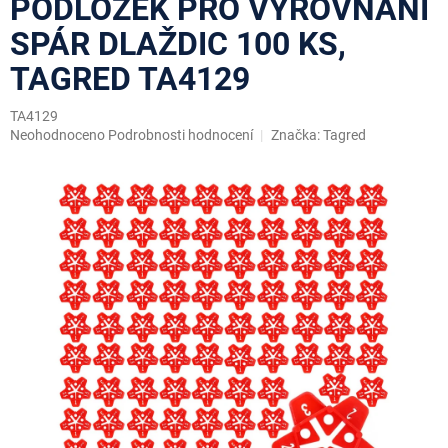
PODLOŽEK PRO VYROVNÁNÍ
SPÁR DLAŽDIC 100 KS,
TAGRED TA4129
TA4129
Průměrné
Neohodnoceno
Podrobnosti hodnocení
Značka:
Tagred
hodnocení
produktu
je
0,0
z
5
hvězdiček.