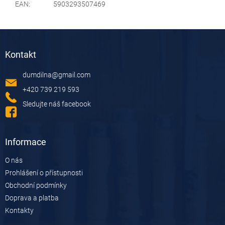
EAN
:
5903293507469
Z
á
Kontakt
p
a
dumdilna
@
gmail.com
t
í
+420 739 219 593
Sledujte náš facebook
Informace
O nás
Prohlášení o přístupnosti
Obchodní podmínky
Doprava a platba
Kontakty