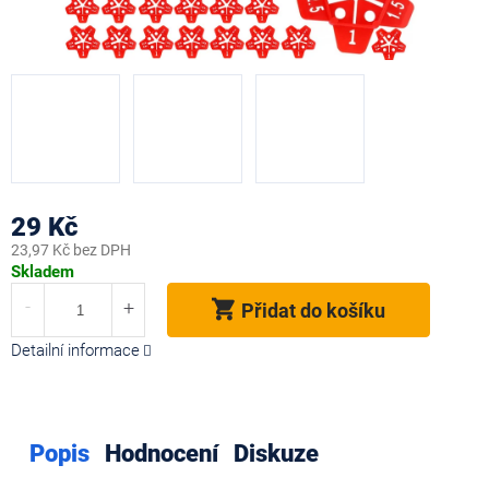
29 Kč
23,97 Kč bez DPH
Měrná
Skladem
cena:
Přidat do košíku
Detailní informace
Popis
Hodnocení
Diskuze