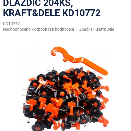
DLAŽDIC 204KS,
KRAFT&DELE KD10772
KD10772
Průměrné
Neohodnoceno
Podrobnosti hodnocení
Značka:
Kraft&Dele
hodnocení
produktu
je
0,0
z
5
hvězdiček.