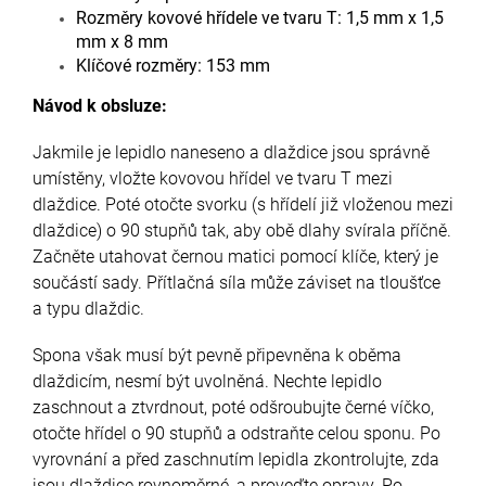
Rozměry kovové hřídele ve tvaru T: 1,5 mm x 1,5
mm x 8 mm
Klíčové rozměry: 153 mm
Návod k obsluze:
Jakmile je lepidlo naneseno a dlaždice jsou správně
umístěny, vložte kovovou hřídel ve tvaru T mezi
dlaždice. Poté otočte svorku (s hřídelí již vloženou mezi
dlaždice) o 90 stupňů tak, aby obě dlahy svírala příčně.
Začněte utahovat černou matici pomocí klíče, který je
součástí sady. Přítlačná síla může záviset na tloušťce
a typu dlaždic.
Spona však musí být pevně připevněna k oběma
dlaždicím, nesmí být uvolněná. Nechte lepidlo
zaschnout a ztvrdnout, poté odšroubujte černé víčko,
otočte hřídel o 90 stupňů a odstraňte celou sponu. Po
vyrovnání a před zaschnutím lepidla zkontrolujte, zda
jsou dlaždice rovnoměrné, a proveďte opravy. Po