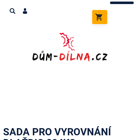
Přejít
na
obsah
NÁKUPNÍ
KOŠÍK
SADA PRO VYROVNÁNÍ