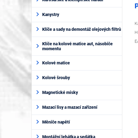
P
Kanystry
K
Klíče a sady na demontáž olejových filtrů
H
E
Klíče na kolové matice aut, násobiče
momentu
Kolové matice
Kolové šrouby
Magnetické misky
Mazací lisy a mazací zařízení
Měniče napětí
Montážní lehátka a sedátka