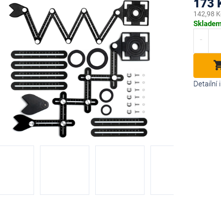
173 
142,98 K
Měrná
Sklade
cena:
diček.
Detailní