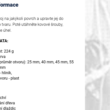
nformace
oj na jakýkoli povrch a upravte jej do
tvaru. Poté utáhněte kovové šrouby,
te úhel.
ATA:
t: 224 g
rva
průměr otvoru): 25 mm, 40 mm, 45 mm, 55
 mm
 hliník,
voru - plast
ctví
ní dřeva
í dlaždic