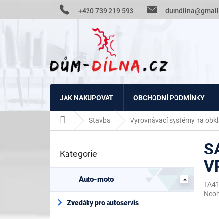
Přejít
+420 739 219 593
dumdilna@gmail
na
obsah
JAK NAKUPOVAT
OBCHODNÍ PODMÍNKY
Domů
Stavba
Vyrovnávací systémy na obkl
P
S
o
Kategorie
Přeskočit
s
V
kategorie
t
r
Auto-moto
TA4
a
Prům
Neo
n
hodn
Zvedáky pro autoservis
n
prod