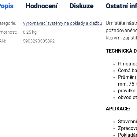
opis
Hodnocení
Diskuze
Ostatní i
Umístěte nástr
ategorie
:
Vyrovnávací systémy na obklady a dlažbu
požadovaného 
motnost
:
0.25 kg
kterými zajistí
AN
:
5903293505892
TECHNICKÁ D
Hmotnos
Černá ba
Průměr (
mm, 75
pravítko -
obvod ot
APLIKACE:
Stavebni
Zpracová
Pokládán