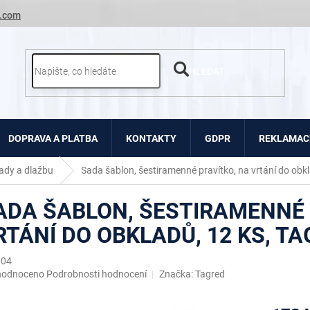
.com
HLEDAT
DOPRAVA A PLATBA
KONTAKTY
GDPR
REKLAMACE
ady a dlažbu
Sada šablon, šestiramenné pravítko, na vrtání do obk
ADA ŠABLON, ŠESTIRAMENNÉ 
RTÁNÍ DO OBKLADŮ, 12 KS, T
104
ěrné
hodnoceno
Podrobnosti hodnocení
Značka:
Tagred
ocení
uktu