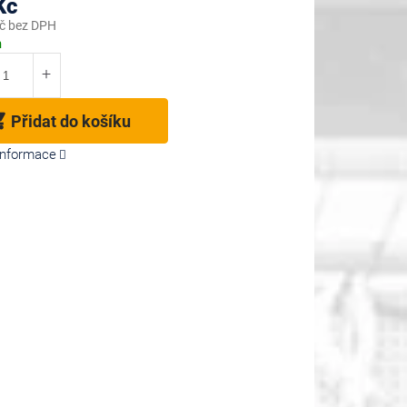
Kč
č bez DPH
m
Přidat do košíku
 informace