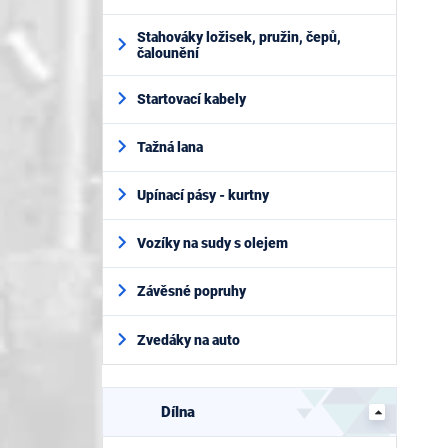
Stahováky ložisek, pružin, čepů,
čalounění
Startovací kabely
Tažná lana
Upínací pásy - kurtny
Vozíky na sudy s olejem
Závěsné popruhy
Zvedáky na auto
Dílna