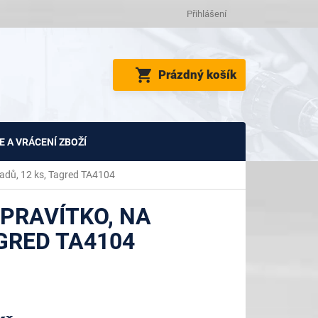
Přihlášení
NÁKUPNÍ
Prázdný košík
KOŠÍK
 A VRÁCENÍ ZBOŽÍ
ladů, 12 ks, Tagred TA4104
PRAVÍTKO, NA
AGRED TA4104