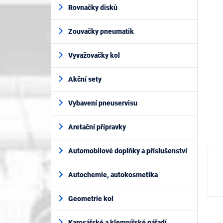
í
je
Rovnačky disků
p
0,0
z
a
5
Zouvačky pneumatik
n
hvěz
e
l
Vyvažovačky kol
Akční sety
Vybavení pneuservisu
Aretační přípravky
Automobilové doplňky a příslušenství
Autochemie, autokosmetika
Geometrie kol
Karosářské a klempířské nářadí