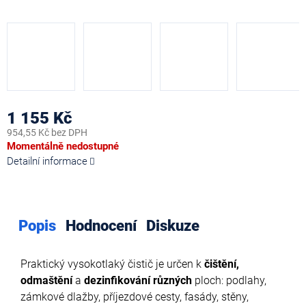
1 155 Kč
954,55 Kč bez DPH
Měrná
Momentálně nedostupné
cena:
Detailní informace
Popis
Hodnocení
Diskuze
Praktický vysokotlaký čistič je určen k
čištění,
odmaštění
a
dezinfikování různých
ploch: podlahy,
zámkové dlažby, příjezdové cesty, fasády, stěny,