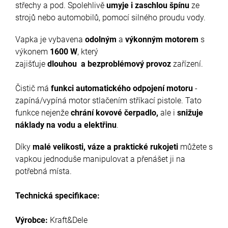
střechy a pod. Spolehlivě
umyje
i
zaschlou špínu
ze
strojů nebo automobilů, pomocí silného proudu vody.
Vapka je vybavena
odolným
a
výkonným motorem
s
výkonem
1600 W
, který
zajišťuje
dlouhou
a
bezproblémový provoz
zařízení.
Čistič má
funkci automatického odpojení motoru
-
zapíná/vypíná motor stlačením stříkací pistole. Tato
funkce nejenže
chrání kovové čerpadlo,
ale i
snižuje
náklady
na vodu a elektřinu
.
Díky
malé velikosti, váze a praktické rukojeti
můžete s
vapkou jednoduše manipulovat a přenášet ji na
potřebná místa.
Technická specifikace:
Výrobce:
Kraft&Dele