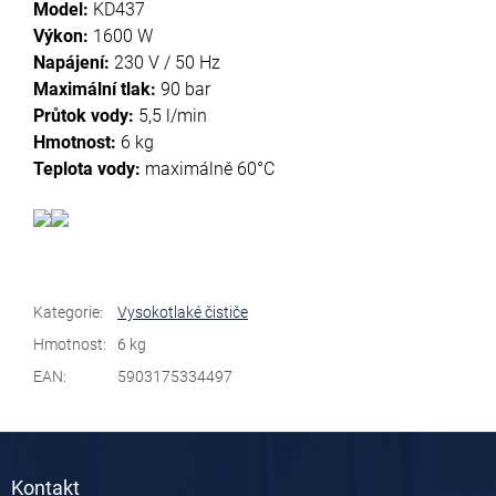
Model:
KD437
Výkon:
1600 W
Napájení:
230 V / 50 Hz
Maximální tlak:
90 bar
Průtok vody:
5,5 l/min
Hmotnost:
6 kg
Teplota vody:
maximálně 60
°C
Kategorie
:
Vysokotlaké čističe
Hmotnost
:
6 kg
EAN
:
5903175334497
Z
á
Kontakt
p