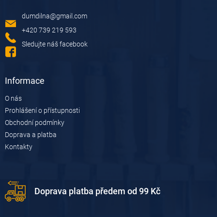
a
dumdilna
@
gmail.com
t
í
+420 739 219 593
Sledujte náš facebook
Informace
O nás
Prohlášení o přístupnosti
Obchodní podmínky
Doprava a platba
Kontakty
Doprava platba předem od 99 Kč