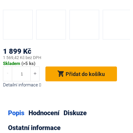
1 899 Kč
1 569,42 Kč bez DPH
Měrná
Skladem
(>5 ks)
cena:
Přidat do košíku
Detailní informace
Popis
Hodnocení
Diskuze
Ostatní informace