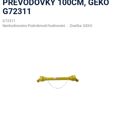
PŘEVODOVKY 100CM, GEKO
G72311
G72311
Průměrné
Neohodnoceno
Podrobnosti hodnocení
Značka:
GEKO
hodnocení
produktu
je
0,0
z
5
hvězdiček.