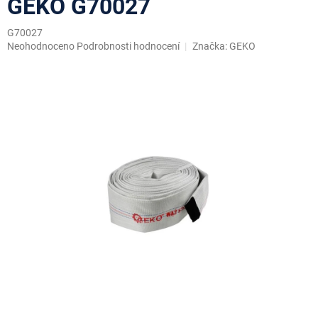
GEKO G70027
G70027
Průměrné
Neohodnoceno
Podrobnosti hodnocení
Značka:
GEKO
hodnocení
produktu
je
0,0
z
5
hvězdiček.