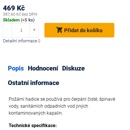
469 Kč
387,60 Kč bez DPH
Měrná
Skladem
(>5 ks)
cena:
Přidat do košíku
Detailní informace
Popis
Hodnocení
Diskuze
Ostatní informace
Požární hadice se používá pro čerpání čisté, špinavé
vody, sanitárních odpadních vod jiných
kontaminovaných kapalin.
Technické specifikace: