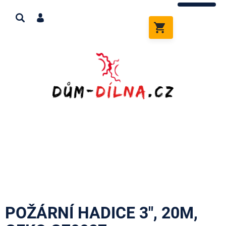
Přejít
na
obsah
NÁKUPNÍ
KOŠÍK
POŽÁRNÍ HADICE 3", 20M,