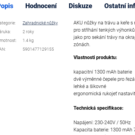
opis
Hodnocení
Diskuze
Ostatní i
AKU nůžky na trávu a keře s 
ategorie
:
Zahradnické nůžky
pro stříhání tenkých výhonků 
áruka
:
2 roky
jako pro sekání trávy na ok
motnost
:
1.4 kg
zónách.
AN
:
5901477129155
Vlastnosti produktu:
kapacitní 1300 mAh baterie
dvě výměnné čepele pro řezán
lehké a šikovné
ergonomická rukojeť nastavi
Technická specifikace:
Napájení: 230-240V / 50Hz
Kapacita baterie: 1300 mAh 