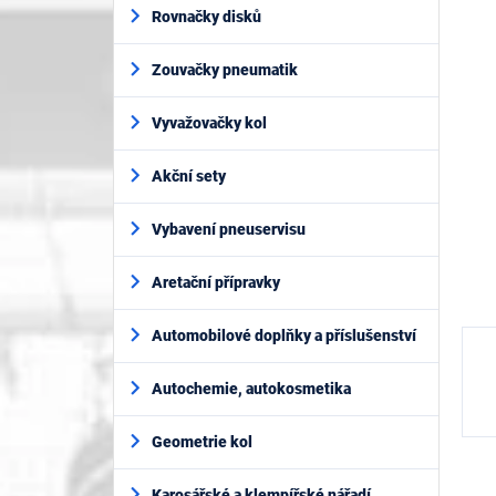
í
je
Rovnačky disků
p
0,0
z
a
5
Zouvačky pneumatik
n
hvěz
e
l
Vyvažovačky kol
Akční sety
Vybavení pneuservisu
Aretační přípravky
Automobilové doplňky a příslušenství
Autochemie, autokosmetika
Geometrie kol
Karosářské a klempířské nářadí