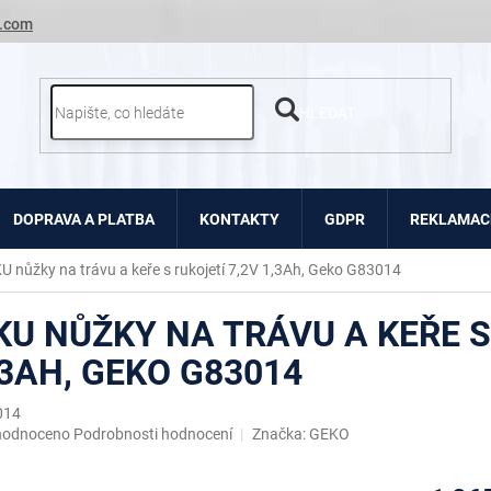
.com
HLEDAT
DOPRAVA A PLATBA
KONTAKTY
GDPR
REKLAMACE
U nůžky na trávu a keře s rukojetí 7,2V 1,3Ah, Geko G83014
KU NŮŽKY NA TRÁVU A KEŘE S
,3AH, GEKO G83014
014
ěrné
hodnoceno
Podrobnosti hodnocení
Značka:
GEKO
ocení
uktu