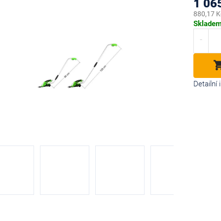
1 06
880,17 K
Měrná
Sklade
cena:
diček.
Detailní