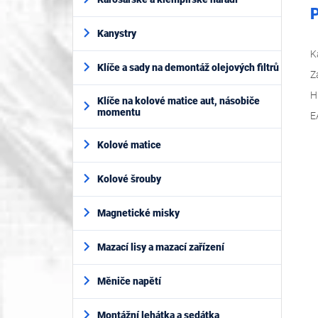
P
Kanystry
K
Klíče a sady na demontáž olejových filtrů
Z
H
Klíče na kolové matice aut, násobiče
momentu
E
Kolové matice
Kolové šrouby
Magnetické misky
Mazací lisy a mazací zařízení
Měniče napětí
Montážní lehátka a sedátka