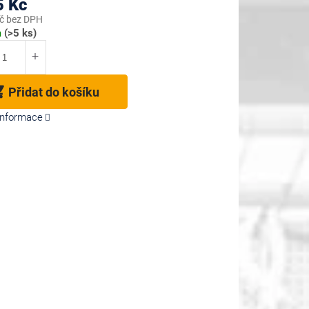
5 Kč
č bez DPH
m
(>5 ks)
Přidat do košíku
 informace