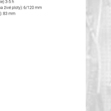
ie) 3-5 h
 na živé ploty): 6/120 mm
u): 83 mm