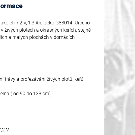
nformace
rukojetí 7,2 V, 1,3 Ah, Geko G83014. Určeno
v živých plotech a okrasných keřích, stejně
rajích a malých plochách v domácích
í trávy a prořezávání živých plotů, keřů
telná ( od 90 do 128 cm)
7,2 V