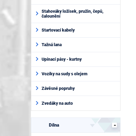
Stahováky ložisek, pružin, čepů,
čalounění
Startovací kabely
Tažná lana
Upínací pásy - kurtny
Vozíky na sudy s olejem
Závěsné popruhy
Zvedáky na auto
Dílna