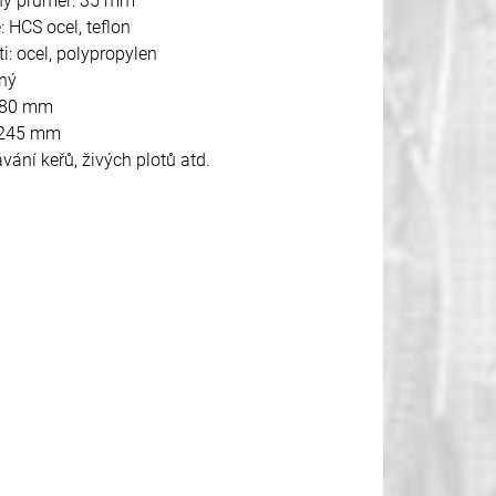
ný průměr: 35 mm
: HCS ocel, teflon
ti: ocel, polypropylen
vný
 180 mm
: 245 mm
ávání keřů, živých plotů atd.