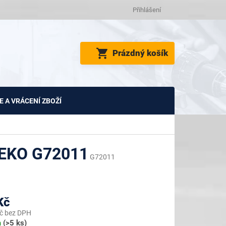
Přihlášení
NÁKUPNÍ
Prázdný košík
KOŠÍK
 A VRÁCENÍ ZBOŽÍ
EKO G72011
G72011
Kč
č bez DPH
m
(>5 ks)