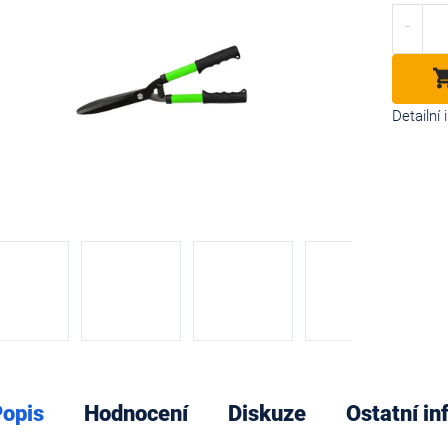
cena:
diček.
Detailní
opis
Hodnocení
Diskuze
Ostatní i