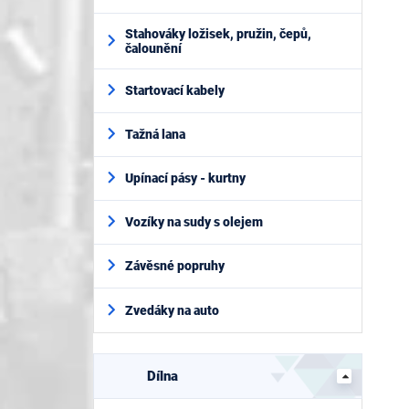
Stahováky ložisek, pružin, čepů,
čalounění
Startovací kabely
Tažná lana
Upínací pásy - kurtny
Vozíky na sudy s olejem
Závěsné popruhy
Zvedáky na auto
Dílna