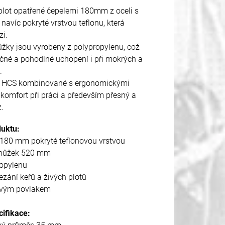
plot opatřené čepelemi 180mm z oceli s
navíc pokryté vrstvou teflonu, která
zi.
žky jsou vyrobeny z polypropylenu, což
ečné a pohodlné uchopení i při mokrých a
.
e HCS kombinované s ergonomickými
 komfort při práci a především přesný a
.
duktu:
 180 mm pokryté teflonovou vrstvou
 nůžek 520 mm
ropylenu
řezání keřů a živých plotů
novým povlakem
ifikace: