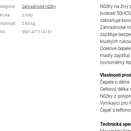
Nůžky na živý 
ategorie
:
Zahradnické nůžky
tvrdostí 50HCS 
áruka
:
2 roky
zabraňuje koro
motnost
:
0.83 kg
Zahradnické nů
AN
:
5901477114151
zajišťuje bezp
kluzkých rukou
Ocelové čepel
madly zajišťují
rovnoměrný řez
Vlastnosti pro
Čepele o délce
Celková délka
Nůžky z polyp
Vynikající pro 
Čepel s teflo
Technická spec