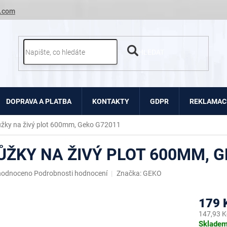
.com
HLEDAT
DOPRAVA A PLATBA
KONTAKTY
GDPR
REKLAMACE
žky na živý plot 600mm, Geko G72011
ŮŽKY NA ŽIVÝ PLOT 600MM, G
ěrné
hodnoceno
Podrobnosti hodnocení
Značka:
GEKO
ocení
uktu
179 
147,93 K
Měrná
Sklade