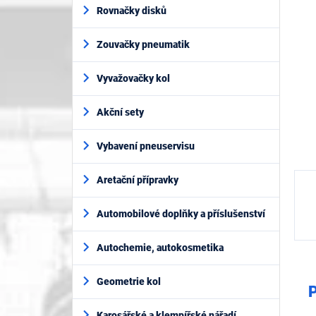
í
5
Rovnačky disků
p
hvěz
a
Zouvačky pneumatik
n
e
l
Vyvažovačky kol
Akční sety
Vybavení pneuservisu
Aretační přípravky
Automobilové doplňky a příslušenství
Autochemie, autokosmetika
Geometrie kol
P
Karosářské a klempířské nářadí