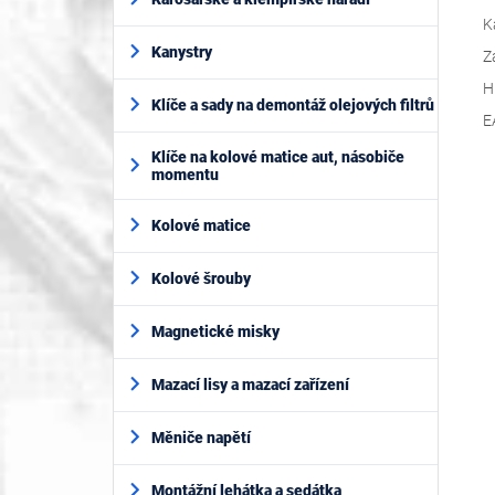
K
Kanystry
Z
H
Klíče a sady na demontáž olejových filtrů
E
Klíče na kolové matice aut, násobiče
momentu
Kolové matice
Kolové šrouby
Magnetické misky
Mazací lisy a mazací zařízení
Měniče napětí
Montážní lehátka a sedátka