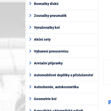
í
5
Rovnačky disků
p
hvěz
a
Zouvačky pneumatik
n
e
l
Vyvažovačky kol
Akční sety
Vybavení pneuservisu
Aretační přípravky
Automobilové doplňky a příslušenství
Autochemie, autokosmetika
Geometrie kol
P
Karosářské a klempířské nářadí