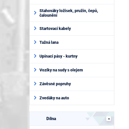
Stahováky ložisek, pružin, čepů,
čalounění
Startovací kabely
Tažná lana
Upínací pásy - kurtny
Vozíky na sudy s olejem
Závěsné popruhy
Zvedáky na auto
Dílna