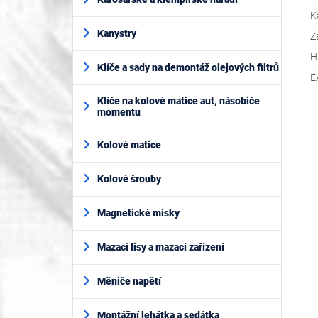
K
Kanystry
Z
H
Klíče a sady na demontáž olejových filtrů
E
Klíče na kolové matice aut, násobiče
momentu
Kolové matice
Kolové šrouby
Magnetické misky
Mazací lisy a mazací zařízení
Měniče napětí
Montážní lehátka a sedátka