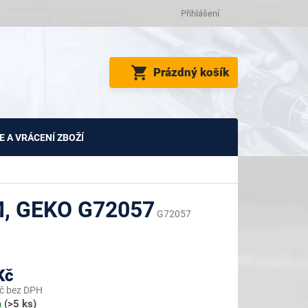
Přihlášení
NÁKUPNÍ
Prázdný košík
KOŠÍK
 A VRÁCENÍ ZBOŽÍ
, GEKO G72057
G72057
Kč
č bez DPH
m
(>5 ks)