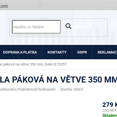
.com
HLEDAT
DOPRAVA A PLATBA
KONTAKTY
GDPR
REKLAMACE
la páková na větve 350 mm, Geko G72057
ILA PÁKOVÁ NA VĚTVE 350 MM
ěrné
hodnoceno
Podrobnosti hodnocení
Značka:
GEKO
ocení
uktu
279 
230,58 K
Měrná
Sklade