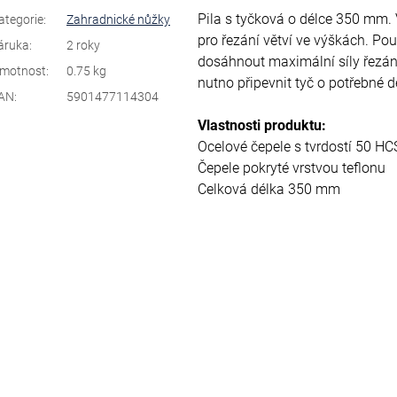
Pila s tyčková o délce 350 mm. 
ategorie
:
Zahradnické nůžky
pro řezání větví ve výškách. 
áruka
:
2 roky
dosáhnout maximální síly řezání 
motnost
:
0.75 kg
nutno připevnit tyč o potřebné d
AN
:
5901477114304
Vlastnosti produktu:
Ocelové čepele s tvrdostí 50 HC
Čepele pokryté vrstvou teflonu
Celková délka 350 mm