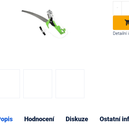
cena:
diček.
Detailní
opis
Hodnocení
Diskuze
Ostatní i