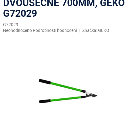
DVOUSEČNÉ 700MM, GEKO
G72029
G72029
Průměrné
Neohodnoceno
Podrobnosti hodnocení
Značka:
GEKO
hodnocení
produktu
je
0,0
z
5
hvězdiček.