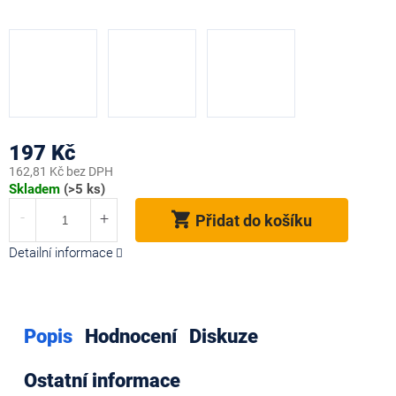
197 Kč
162,81 Kč bez DPH
Měrná
Skladem
(>5 ks)
cena:
Přidat do košíku
Detailní informace
Popis
Hodnocení
Diskuze
Ostatní informace