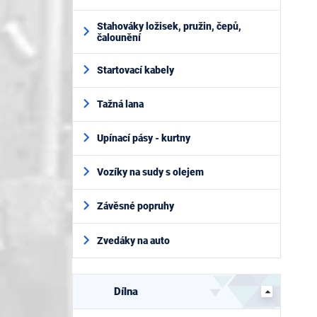
Stahováky ložisek, pružin, čepů,
čalounění
Startovací kabely
Tažná lana
Upínací pásy - kurtny
Vozíky na sudy s olejem
Závěsné popruhy
Zvedáky na auto
Dílna