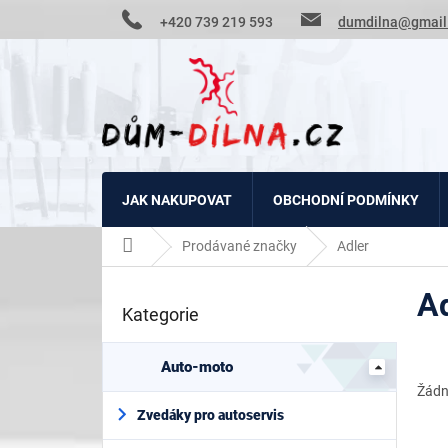
Přejít
+420 739 219 593
dumdilna@gmail
na
obsah
JAK NAKUPOVAT
OBCHODNÍ PODMÍNKY
Domů
Prodávané značky
Adler
P
Ad
o
Kategorie
Přeskočit
s
kategorie
t
r
Auto-moto
a
Žádn
n
Zvedáky pro autoservis
n