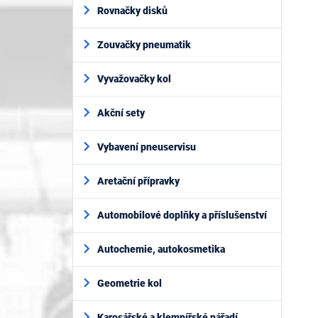
í
Rovnačky disků
p
a
Zouvačky pneumatik
n
e
l
Vyvažovačky kol
Akční sety
Vybavení pneuservisu
Aretační přípravky
Automobilové doplňky a příslušenství
Autochemie, autokosmetika
Geometrie kol
Karosářské a klempířské nářadí