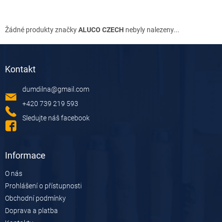
Žádné produkty značky
ALUCO CZECH
nebyly nalezeny...
Z
á
Kontakt
p
a
dumdilna
@
gmail.com
t
í
+420 739 219 593
Sledujte náš facebook
Informace
O nás
Prohlášení o přístupnosti
Obchodní podmínky
Doprava a platba