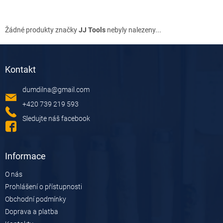
Žádné produkty značky
JJ Tools
nebyly nalezeny...
Z
á
Kontakt
p
a
dumdilna
@
gmail.com
t
í
+420 739 219 593
Sledujte náš facebook
Informace
O nás
Prohlášení o přístupnosti
Obchodní podmínky
Doprava a platba