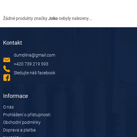
Žádné produkty značky
Joko
nebyly nalezeny...
Z
á
Kontakt
p
a
dumdilna
@
gmail.com
t
í
+420 739 219 593
Sledujte náš facebook
Informace
O nás
Prohlášení o přístupnosti
Obchodní podmínky
Doprava a platba