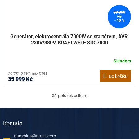
39 999
Kč
–10 %
Generátor, elektrocentrála 7800W se startérem, AVR,
230V/380V, KRAFTWELE SDG7800
Skladem
29 751,24 Kč bez DPH
Do košíku
35 999 Kč
21
položek celkem
O
v
l
Z
á
á
d
Kontakt
p
a
a
c
dumdilna
@
gmail.com
t