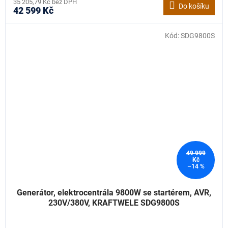
35 205,79 Kč bez DPH
Do košíku
42 599 Kč
Kód:
SDG9800S
49 999
Kč
–14 %
Generátor, elektrocentrála 9800W se startérem, AVR,
230V/380V, KRAFTWELE SDG9800S