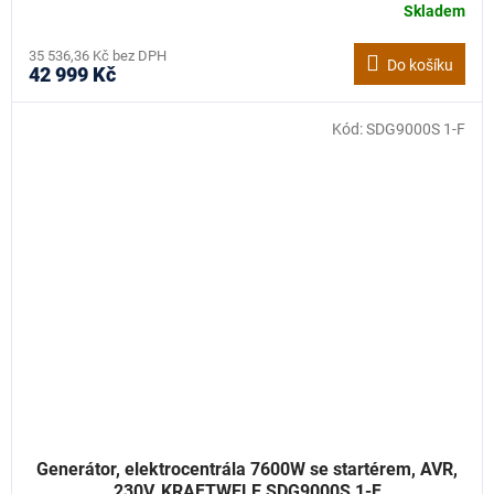
Skladem
Průměrné
hodnocení
produktu
35 536,36 Kč bez DPH
Do košíku
42 999 Kč
je
5,0
z
Kód:
SDG9000S 1-F
5
hvězdiček.
Generátor, elektrocentrála 7600W se startérem, AVR,
230V, KRAFTWELE SDG9000S 1-F