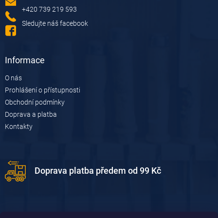
í
í
p
+420 739 219 593
r
Sledujte náš facebook
v
k
y
v
Informace
ý
p
O nás
i
Prohlášení o přístupnosti
s
u
Obchodní podmínky
Doprava a platba
Kontakty
Doprava platba předem od 99 Kč