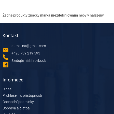
Žádné produkty značky
marka niezdefiniowana
nebyly nalezeny...
Z
á
Kontakt
p
a
dumdilna
@
gmail.com
t
í
+420 739 219 593
Sledujte náš facebook
Informace
O nás
Prohlášení o přístupnosti
Obchodní podmínky
Doprava a platba