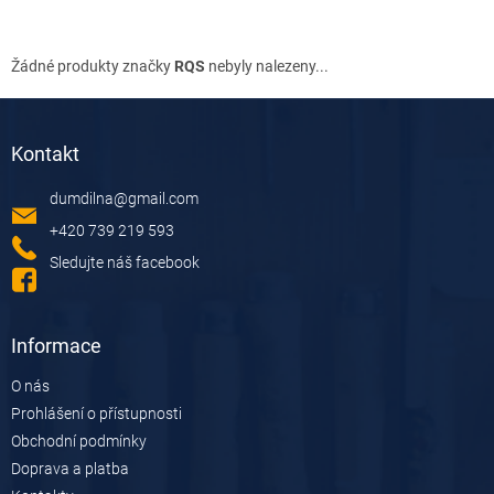
Žádné produkty značky
RQS
nebyly nalezeny...
Z
á
Kontakt
p
a
dumdilna
@
gmail.com
t
í
+420 739 219 593
Sledujte náš facebook
Informace
O nás
Prohlášení o přístupnosti
Obchodní podmínky
Doprava a platba