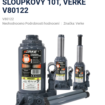
SLOUPKOVÝ 10T, VERKE
V80122
V80122
Průměrné
Neohodnoceno
Podrobnosti hodnocení
Značka:
Verke
hodnocení
produktu
je
0,0
z
5
hvězdiček.