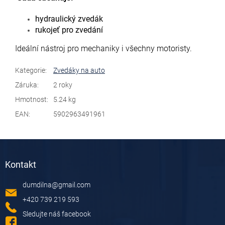
hydraulický zvedák
rukojeť pro zvedání
Ideální nástroj pro mechaniky i všechny motoristy.
Kategorie
:
Zvedáky na auto
Záruka
:
2 roky
Hmotnost
:
5.24 kg
EAN
:
5902963491961
Z
á
Kontakt
p
a
dumdilna
@
gmail.com
t
í
+420 739 219 593
Sledujte náš facebook