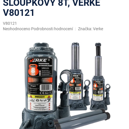
SLOUPKOVÝ 8T, VERKE
V80121
V80121
Průměrné
Neohodnoceno
Podrobnosti hodnocení
Značka:
Verke
hodnocení
produktu
je
0,0
z
5
hvězdiček.