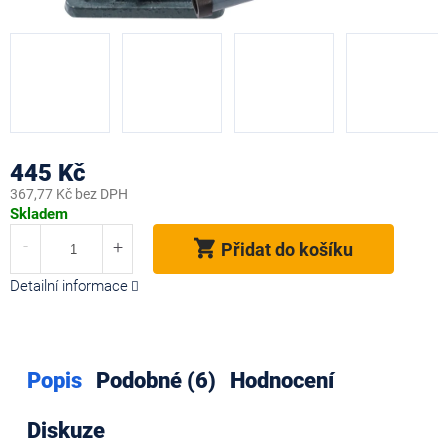
445 Kč
367,77 Kč bez DPH
Měrná
Skladem
cena:
Přidat do košíku
Detailní informace
Popis
Podobné (6)
Hodnocení
Diskuze