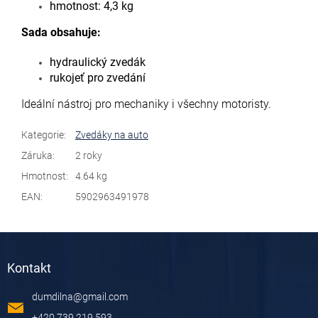
hmotnost: 4,3 kg
Sada obsahuje:
hydraulický zvedák
rukojeť pro zvedání
Ideální nástroj pro mechaniky i všechny motoristy.
Kategorie
:
Zvedáky na auto
Záruka
:
2 roky
Hmotnost
:
4.64 kg
EAN
:
5902963491978
Z
á
Kontakt
p
a
dumdilna
@
gmail.com
t
í
+420 739 219 593