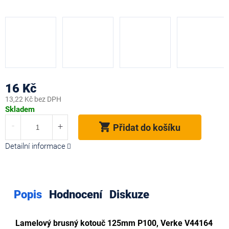
16 Kč
13,22 Kč bez DPH
Měrná
Skladem
cena:
Přidat do košíku
Detailní informace
Popis
Hodnocení
Diskuze
Lamelový brusný kotouč 125mm P100, Verke V44164