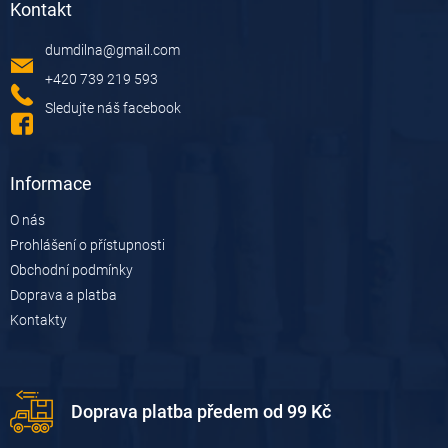
Kontakt
p
a
dumdilna
@
gmail.com
t
í
+420 739 219 593
Sledujte náš facebook
Informace
O nás
Prohlášení o přístupnosti
Obchodní podmínky
Doprava a platba
Kontakty
Doprava platba předem od 99 Kč