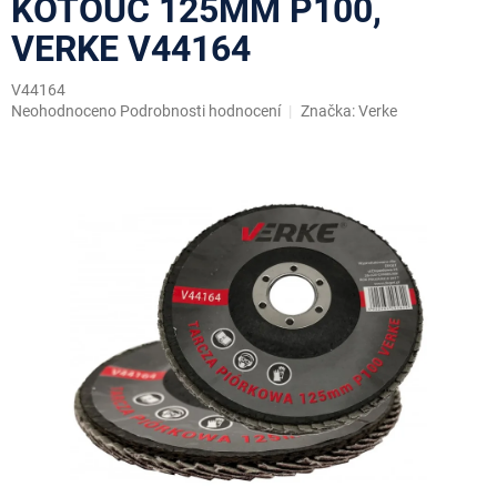
KOTOUČ 125MM P100,
VERKE V44164
V44164
Průměrné
Neohodnoceno
Podrobnosti hodnocení
Značka:
Verke
hodnocení
produktu
je
0,0
z
5
hvězdiček.