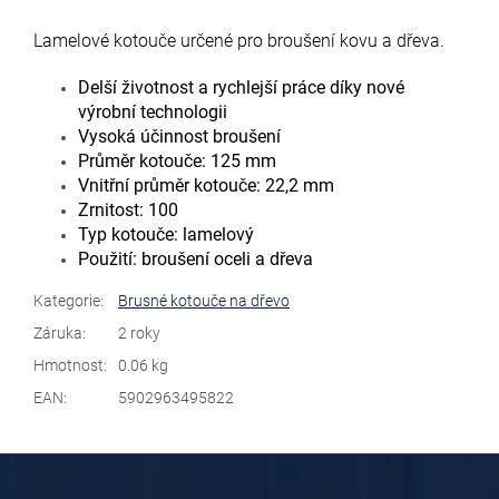
Lamelové kotouče určené pro broušení kovu a dřeva.
Delší životnost a rychlejší práce díky nové
výrobní technologii
Vysoká účinnost broušení
Průměr kotouče: 125 mm
Vnitřní průměr kotouče: 22,2 mm
Zrnitost: 100
Typ kotouče: lamelový
Použití: broušení oceli a dřeva
Kategorie
:
Brusné kotouče na dřevo
Záruka
:
2 roky
Hmotnost
:
0.06 kg
EAN
:
5902963495822
Z
á