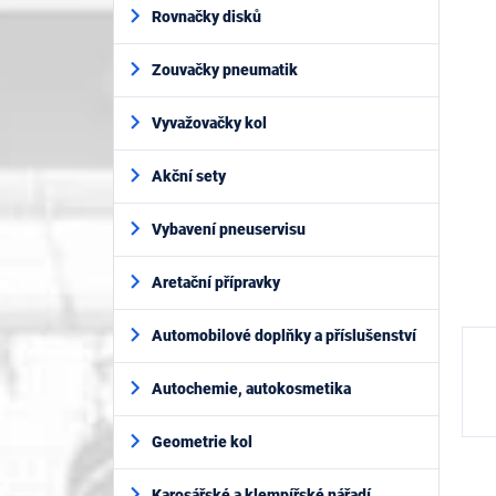
í
je
Rovnačky disků
p
0,0
z
a
5
Zouvačky pneumatik
n
hvěz
e
l
Vyvažovačky kol
Akční sety
Vybavení pneuservisu
Aretační přípravky
Automobilové doplňky a příslušenství
Autochemie, autokosmetika
Geometrie kol
Karosářské a klempířské nářadí