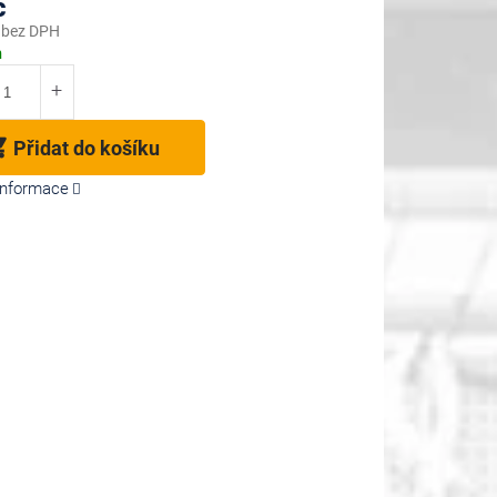
č
 bez DPH
m
Přidat do košíku
 informace