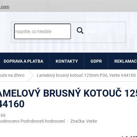
.com
HLEDAT
DOPRAVA A PLATBA
KONTAKTY
GDPR
REKLAMACE
uče na dřevo
Lamelový brusný kotouč 125mm P36, Verke V44160
AMELOVÝ BRUSNÝ KOTOUČ 12
44160
160
ěrné
hodnoceno
Podrobnosti hodnocení
Značka:
Verke
ocení
uktu