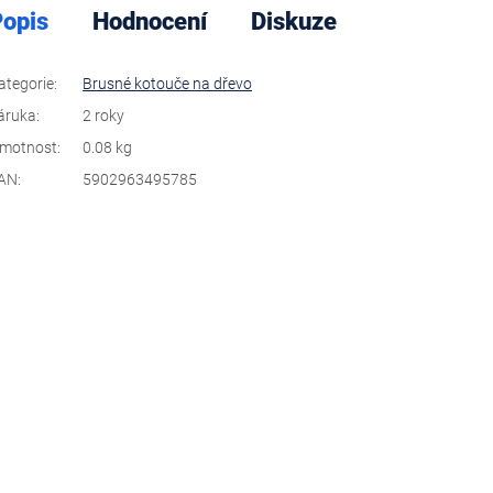
opis
Hodnocení
Diskuze
ategorie
:
Brusné kotouče na dřevo
áruka
:
2 roky
motnost
:
0.08 kg
AN
:
5902963495785