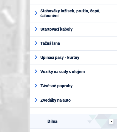
Stahováky ložisek, pružin, čepů,
čalounění
Startovací kabely
Tažná lana
Upínací pásy - kurtny
Vozíky na sudy s olejem
Závěsné popruhy
Zvedáky na auto
Dílna