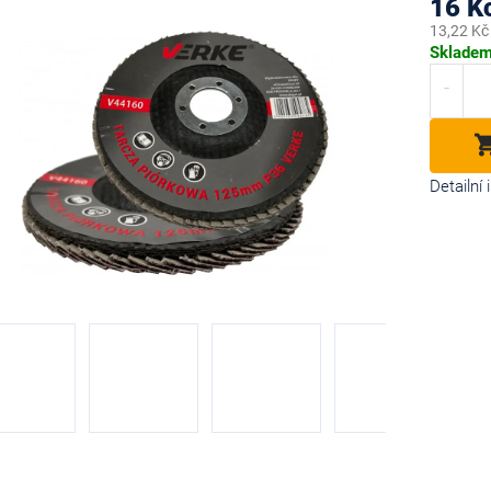
16 K
13,22 Kč
Měrná
Sklade
cena:
diček.
Detailní