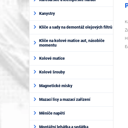
P
Kanystry
K
Klíče a sady na demontáž olejových filtrů
Z
H
Klíče na kolové matice aut, násobiče
momentu
E
Kolové matice
Kolové šrouby
Magnetické misky
Mazací lisy a mazací zařízení
Měniče napětí
Montážní lehátka a sedátka