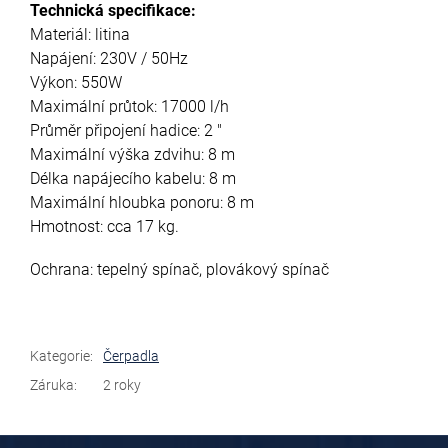
Technická specifikace:
Materiál: litina
Napájení: 230V / 50Hz
Výkon: 550W
Maximální průtok: 17000 l/h
Průměr připojení hadice: 2 "
Maximální výška zdvihu: 8 m
Délka napájecího kabelu: 8 m
Maximální hloubka ponoru: 8 m
Hmotnost: cca 17 kg.
Ochrana: tepelný spínač, plovákový spínač
Kategorie
:
Čerpadla
Záruka
:
2 roky
Z