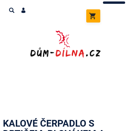
Přejít
na
obsah
NÁKUPNÍ
KOŠÍK
KALOVÉ ČERPADLO S