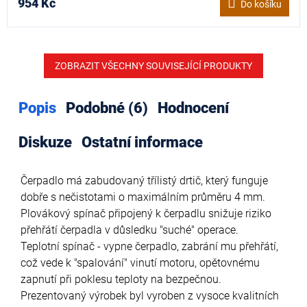
954 Kč
Do košíku
ZOBRAZIT VŠECHNY SOUVISEJÍCÍ PRODUKTY
Popis
Podobné (6)
Hodnocení
Diskuze
Ostatní informace
Čerpadlo má zabudovaný třílistý drtič, který funguje
dobře s nečistotami o maximálním průměru 4 mm.
Plovákový spínač připojený k čerpadlu snižuje riziko
přehřátí čerpadla v důsledku "suché" operace.
Teplotní spínač - vypne čerpadlo, zabrání mu přehřátí,
což vede k "spalování" vinutí motoru, opětovnému
zapnutí při poklesu teploty na bezpečnou.
Prezentovaný výrobek byl vyroben z vysoce kvalitních