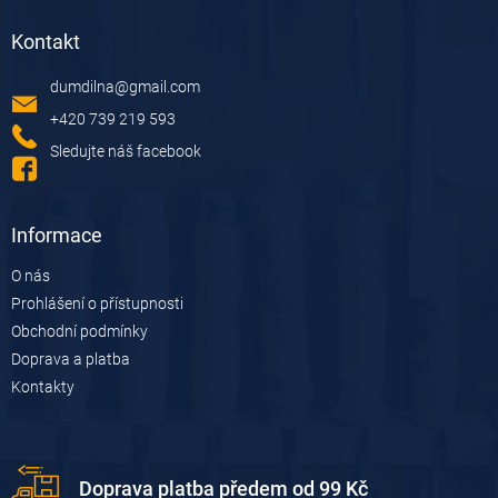
á
Kontakt
p
a
dumdilna
@
gmail.com
t
í
+420 739 219 593
Sledujte náš facebook
Informace
O nás
Prohlášení o přístupnosti
Obchodní podmínky
Doprava a platba
Kontakty
Doprava platba předem od 99 Kč