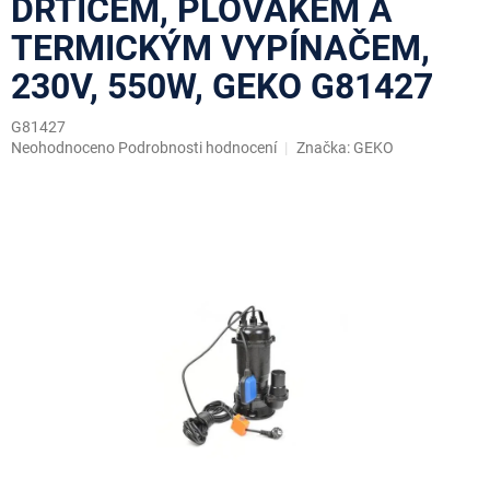
DRTIČEM, PLOVÁKEM A
TERMICKÝM VYPÍNAČEM,
230V, 550W, GEKO G81427
G81427
Průměrné
Neohodnoceno
Podrobnosti hodnocení
Značka:
GEKO
hodnocení
produktu
je
0,0
z
5
hvězdiček.