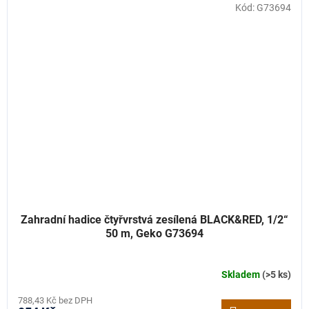
Kód:
G73694
Zahradní hadice čtyřvrstvá zesílená BLACK&RED, 1/2“
50 m, Geko G73694
Skladem
(>5 ks)
788,43 Kč bez DPH