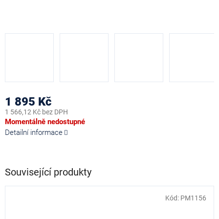
1 895 Kč
1 566,12 Kč bez DPH
Měrná
Momentálně nedostupné
cena:
Detailní informace
Související produkty
Kód:
PM1156