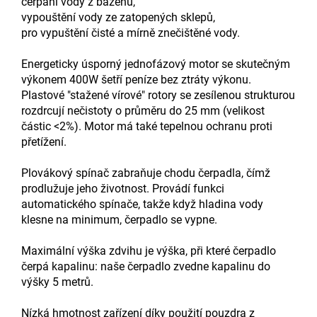
čerpání vody z bazénů,
vypouštění vody ze zatopených sklepů,
pro vypuštění čisté a mírně znečištěné vody.
Energeticky úsporný jednofázový motor se skutečným
výkonem 400W šetří peníze bez ztráty výkonu.
Plastové "stažené vírové" rotory se zesílenou strukturou
rozdrcují nečistoty o průměru do 25 mm (velikost
částic <2%). Motor má také tepelnou ochranu proti
přetížení.
Plovákový spínač zabraňuje chodu čerpadla, čímž
prodlužuje jeho životnost. Provádí funkci
automatického spínače, takže když hladina vody
klesne na minimum, čerpadlo se vypne.
Maximální výška zdvihu je výška, při které čerpadlo
čerpá kapalinu: naše čerpadlo zvedne kapalinu do
výšky 5 metrů.
Nízká hmotnost zařízení díky použití pouzdra z