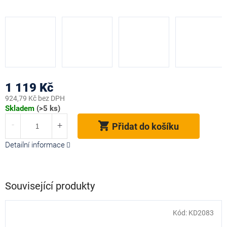
1 119 Kč
924,79 Kč bez DPH
Měrná
Skladem
(>5 ks)
cena:
Přidat do košíku
Detailní informace
Související produkty
Kód:
KD2083