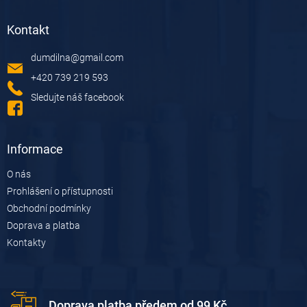
Z
á
Kontakt
p
a
dumdilna
@
gmail.com
t
í
+420 739 219 593
Sledujte náš facebook
Informace
O nás
Prohlášení o přístupnosti
Obchodní podmínky
Doprava a platba
Kontakty
Doprava platba předem od 99 Kč