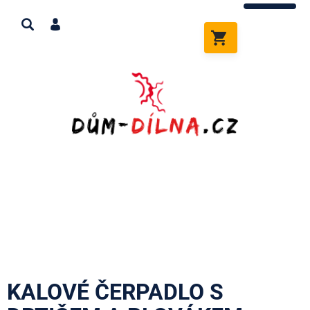
Přejít
na
obsah
NÁKUPNÍ
KOŠÍK
KALOVÉ ČERPADLO S