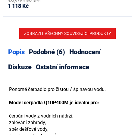
923,97 Kč bez DPH
1 118 Kč
ZOBRAZIT VŠECHNY SOUVISEJÍCÍ PRODUKTY
Popis
Podobné (6)
Hodnocení
Diskuze
Ostatní informace
Ponorné čerpadlo pro čistou / špinavou vodu.
Model čerpadla Q1DP400M je ideální pro:
čerpání vody z vodních nádrží,
zalévání zahrady,
sběr dešťové vody,