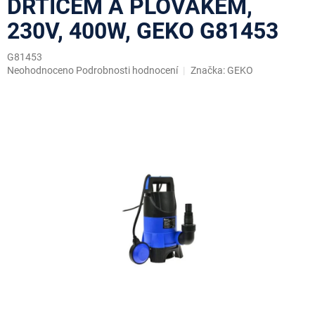
DRTIČEM A PLOVÁKEM,
230V, 400W, GEKO G81453
G81453
Průměrné
Neohodnoceno
Podrobnosti hodnocení
Značka:
GEKO
hodnocení
produktu
je
0,0
z
5
hvězdiček.