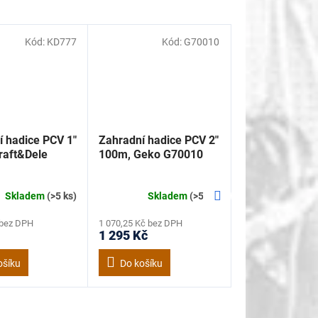
Kód:
KD777
Kód:
G70010
 hadice PCV 1"
Zahradní hadice PCV 2"
raft&Dele
100m, Geko G70010
Další
Skladem
(>5 ks)
Skladem
(>5 ks)
produkt
 bez DPH
1 070,25 Kč bez DPH
1 295 Kč
ošíku
Do košíku