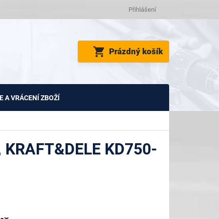
Přihlášení
NÁKUPNÍ
Prázdný košík
KOŠÍK
 A VRÁCENÍ ZBOŽÍ
 KRAFT&DELE KD750-