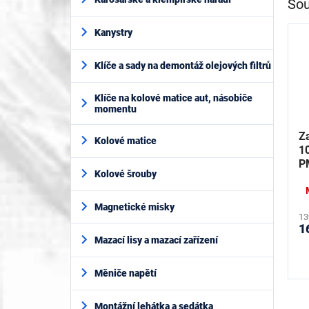
Sou
Kanystry
Klíče a sady na demontáž olejových filtrů
Klíče na kolové matice aut, násobiče
momentu
Za
Kolové matice
1
P
Kolové šrouby
Magnetické misky
13
1
Mazací lisy a mazací zařízení
Měniče napětí
Montážní lehátka a sedátka