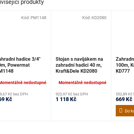
visející produkty
Kód:
PM1148
Kód:
KD2080
hradní hadice 3/4"
Stojan s navijákem na
Zahradní
0m, Powermat
zahradní hadici 40 m,
100m, K
M1148
Kraft&Dele KD2080
KD777
Momentálně nedostupné
Momentálně nedostupné
9,67 Kč bez DPH
923,97 Kč bez DPH
552,89 Kč
69 Kč
1 118 Kč
669 Kč
Do k