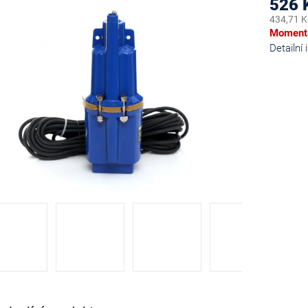
526 
434,71 K
Měrná
Momentá
cena:
Detailní
diček.