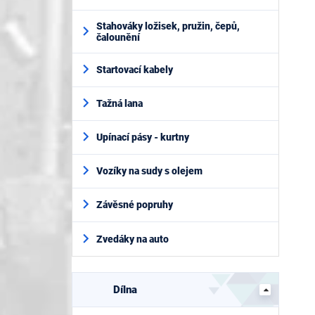
Stahováky ložisek, pružin, čepů,
čalounění
Startovací kabely
Tažná lana
Upínací pásy - kurtny
Vozíky na sudy s olejem
Závěsné popruhy
Zvedáky na auto
Dílna