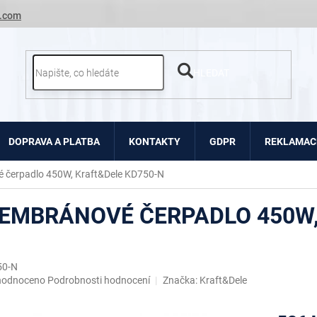
.com
HLEDAT
DOPRAVA A PLATBA
KONTAKTY
GDPR
REKLAMACE
 čerpadlo 450W, Kraft&Dele KD750-N
EMBRÁNOVÉ ČERPADLO 450W,
50-N
ěrné
hodnoceno
Podrobnosti hodnocení
Značka:
Kraft&Dele
ocení
uktu