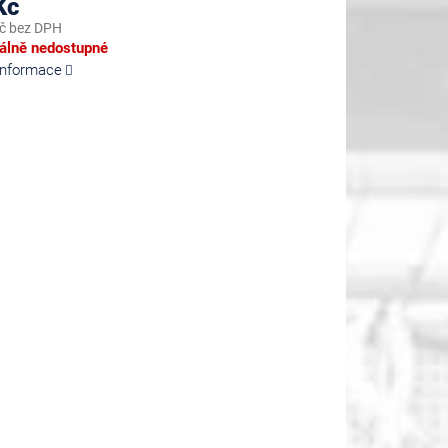
Kč
č bez DPH
lně nedostupné
 informace