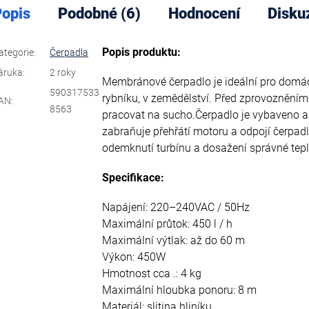
opis
Podobné (6)
Hodnocení
Disku
Popis produktu:
ategorie
:
Čerpadla
áruka
:
2 roky
Membránové čerpadlo je ideální pro domác
590317533
rybníku, v zemědělství. Před zprovozněním
AN
:
8563
pracovat na sucho.Čerpadlo je vybaveno a
zabraňuje přehřátí motoru a odpojí čerpadlo
odemknutí turbínu a dosažení správné tepl
Specifikace:
Napájení: 220–240VAC / 50Hz
Maximální průtok: 450 l / h
Maximální výtlak: až do 60 m
Výkon: 450W
Hmotnost cca .: 4 kg
Maximální hloubka ponoru: 8 m
Materiál: slitina hliníku