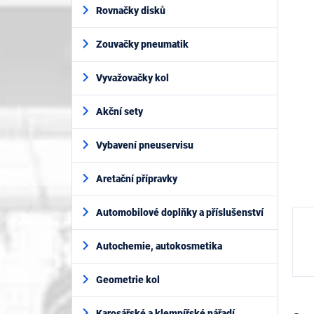
í
je
Rovnačky disků
p
0,0
z
a
5
Zouvačky pneumatik
n
hvěz
e
l
Vyvažovačky kol
Akční sety
Vybavení pneuservisu
Aretační přípravky
Automobilové doplňky a příslušenství
Autochemie, autokosmetika
Geometrie kol
Karosářské a klempířské nářadí