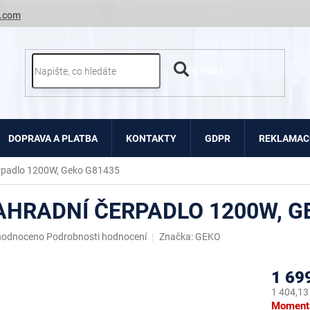
.com
HLEDAT
DOPRAVA A PLATBA
KONTAKTY
GDPR
REKLAMACE
rpadlo 1200W, Geko G81435
AHRADNÍ ČERPADLO 1200W, G
ěrné
hodnoceno
Podrobnosti hodnocení
Značka:
GEKO
ocení
uktu
1 69
1 404,13
Měrná
Momentá