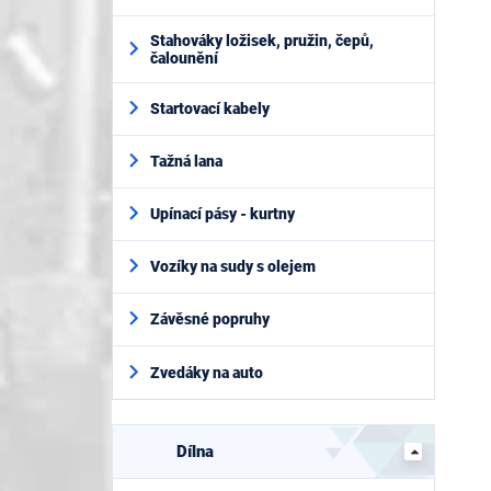
Stahováky ložisek, pružin, čepů,
čalounění
Startovací kabely
Tažná lana
Upínací pásy - kurtny
Vozíky na sudy s olejem
Závěsné popruhy
Zvedáky na auto
Dílna