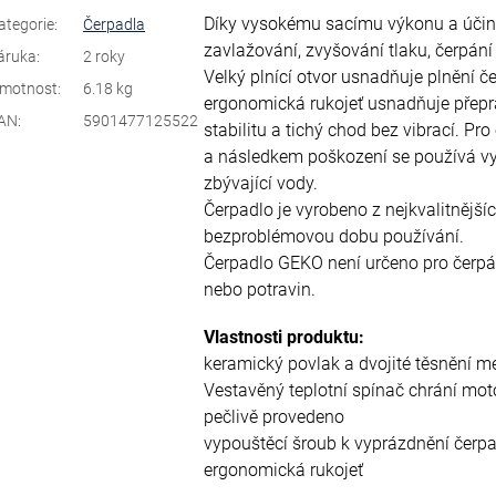
Díky vysokému sacímu výkonu a účinno
ategorie
:
Čerpadla
zavlažování, zvyšování tlaku, čerpání
áruka
:
2 roky
Velký plnící otvor usnadňuje plnění 
motnost
:
6.18 kg
ergonomická rukojeť usnadňuje přepra
AN
:
5901477125522
stabilitu a tichý chod bez vibrací. 
a následkem poškození se používá vy
zbývající vody.
Čerpadlo je vyrobeno z nejkvalitnější
bezproblémovou dobu používání.
Čerpadlo GEKO není určeno pro čerpán
nebo potravin.
Vlastnosti produktu:
keramický povlak a dvojité těsnění 
Vestavěný teplotní spínač chrání mot
pečlivě provedeno
vypouštěcí šroub k vyprázdnění čerpa
ergonomická rukojeť