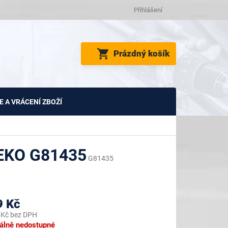
Přihlášení
NÁKUPNÍ
Prázdný košík
KOŠÍK
 A VRÁCENÍ ZBOŽÍ
EKO G81435
G81435
9 Kč
 Kč bez DPH
lně nedostupné