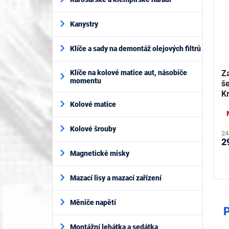
Kanystry
Klíče a sady na demontáž olejových filtrů
Z
Klíče na kolové matice aut, násobiče
momentu
še
K
Kolové matice
Kolové šrouby
24
2
Magnetické misky
Mazací lisy a mazací zařízení
Měniče napětí
P
Montážní lehátka a sedátka