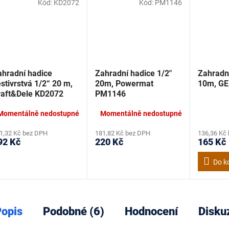
Kód:
KD2072
Kód:
PM1146
ahradní hadice
Zahradní hadice 1/2"
Zahradní
stivrstvá 1/2“ 20 m,
20m, Powermat
10m, G
raft&Dele KD2072
PM1146
Momentálně nedostupné
Momentálně nedostupné
1,32 Kč bez DPH
181,82 Kč bez DPH
136,36 Kč
92 Kč
220 Kč
165 Kč
Do k
opis
Podobné (6)
Hodnocení
Disku