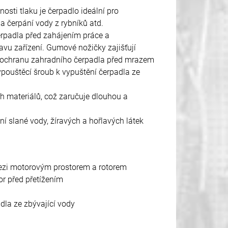
sti tlaku je čerpadlo ideální pro
 a čerpání vody z rybníků atd.
čerpadla před zahájením práce a
vu zařízení. Gumové nožičky zajišťují
Pro ochranu zahradního čerpadla před mrazem
pouštěcí šroub k vypuštění čerpadla ze
ch materiálů, což zaručuje dlouhou a
í slané vody, žíravých a hořlavých látek
mezi motorovým prostorem a rotorem
or před přetížením
dla ze zbývající vody