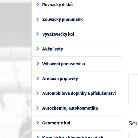
í
5
Rovnačky disků
p
hvěz
a
Zouvačky pneumatik
n
e
l
Vyvažovačky kol
Akční sety
Vybavení pneuservisu
Aretační přípravky
Automobilové doplňky a příslušenství
Autochemie, autokosmetika
Sou
Geometrie kol
Karosářské a klempířské nářadí