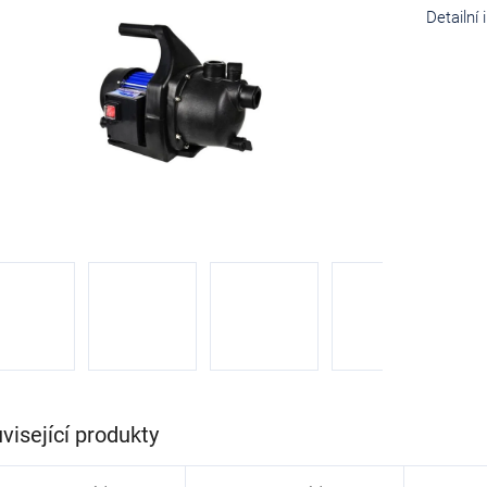
cena:
Detailní
diček.
visející produkty