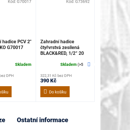
Kód:
G70017
Kód:
G73692
 hadice PCV 2"
Zahradní hadice
EKO G70017
čtyřvrstvá zesílená
BLACK&RED, 1/2“ 20
m, Geko G73692
Další
Skladem
Skladem
(>5 ks)
produkt
 bez DPH
322,31 Kč bez DPH
390 Kč
ošíku
Do košíku
ze
Ostatní informace