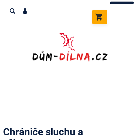
Přejít
na
obsah
NÁKUPNÍ
KOŠÍK
Chrániče sluchu a