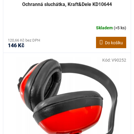
Ochranná sluchátka, Kraft&Dele KD10644
Skladem
(>5 ks)
120,66 Kč bez DPH
Do košíku
146 Kč
Kód:
V90252