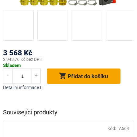
3 568 Kč
2 948,76 Kč bez DPH
Měrná
Skladem
cena:
Přidat do košíku
Detailní informace
Související produkty
Kód:
TA564