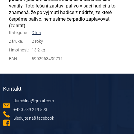
ventily. Toto řešení zastaví palivo v sací hadici a to
znamená, že po vyjmutí hadice z nádrže, ze které
čerpáme palivo, nemusíme čerpadlo zaplavovat
(zahltit).
Kategorie
:
Dílna
Záruka
:
2 roky
Hmotnost
:
13.2 kg
EAN
:
5902963490711
Z
á
Kontakt
p
a
dumdilna
@
gmail.com
t
í
+420 739 219 593
Sledujte náš facebook