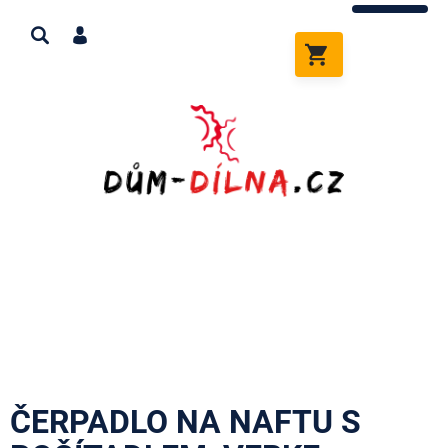
Přejít
na
obsah
NÁKUPNÍ
KOŠÍK
ČERPADLO NA NAFTU S