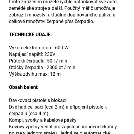
tímto zařízením můžete rychle natankovat své auto,
zemědělské stroje a další. Použitý měřič umožňuje
zobrazit množství aktuálně doplňovaného paliva a
celkové množství čerpané přes čerpadlo.
TECHNICKÉ ÚDAJE:
Výkon elektromotoru: 600 W
Napájecí napětí: 230V
Průtokk čerpadla: 50 l / min
Otáčky čerpadla - 2800 ot / min
Výška zdvihu max: 12 m
Obsah balení:
Dávkovací pistole s blokací
Dvě hadice: sací (cca 2 m) a připojení pistole k
čerpadlu (cca 4 m)
Kompl. svorky a kabelové pásky
Kovový zpětný ventil pro zajištění proudění tekutiny
pouze v jednom směru. Jedná se o automatické