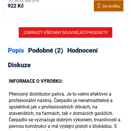
761,98 Kč bez DPH
922 Kč
Do košíku
ZOBRAZIT VŠECHNY SOUVISEJÍCÍ PRODUKTY
Popis
Podobné (2)
Hodnocení
Diskuze
INFORMACE O VÝROBKU:
Přenosný distributor paliva. Je to velmi efektivní a
profesionální nástroj. Čerpadlo je nenahraditelné a
spolehlivé jak v profesionálních dílnách, na
staveništích, na farmách, tak v domácích garážích.
Čerpadlo se vyznačuje dobrým výkonem, trvanlivostí a
pevnou konstrukcí a má výdejní pistoli s blokádou. S