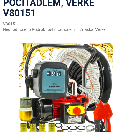
POČÍTADLEM, VERKE
V80151
V80151
Průměrné
Neohodnoceno
Podrobnosti hodnocení
Značka:
Verke
hodnocení
produktu
je
0,0
z
5
hvězdiček.