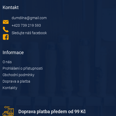
á
Kontakt
p
a
dumdilna
@
gmail.com
t
í
+420 739 219 593
Sledujte náš facebook
Informace
O nás
Prohlášení o přístupnosti
Obchodní podmínky
Doprava a platba
Kontakty
Doprava platba předem od 99 Kč