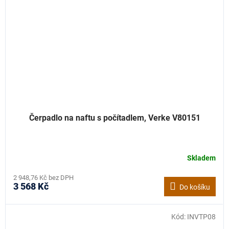
Čerpadlo na naftu s počítadlem, Verke V80151
Skladem
2 948,76 Kč bez DPH
3 568 Kč
Do košíku
Kód:
INVTP08