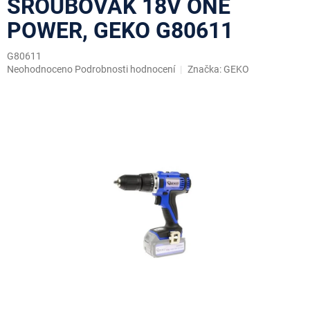
ŠROUBOVÁK 18V ONE
POWER, GEKO G80611
G80611
Průměrné
Neohodnoceno
Podrobnosti hodnocení
Značka:
GEKO
hodnocení
produktu
je
0,0
z
5
hvězdiček.