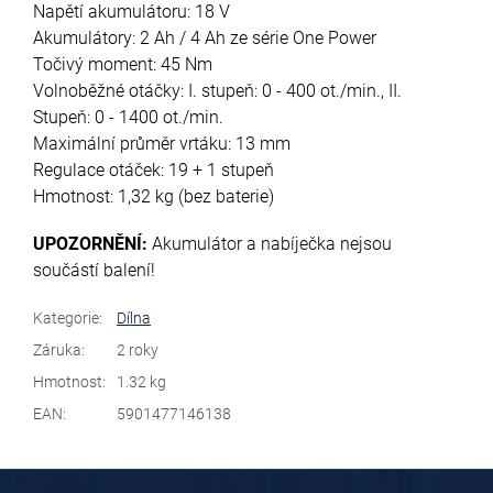
Napětí akumulátoru: 18 V
Akumulátory: 2 Ah / 4 Ah ze série One Power
Točivý moment: 45 Nm
Volnoběžné otáčky: I. stupeň: 0 - 400 ot./min., II.
Stupeň: 0 - 1400 ot./min.
Maximální průměr vrtáku: 13 mm
Regulace otáček: 19 + 1 stupeň
Hmotnost: 1,32 kg (bez baterie)
UPOZORNĚNÍ:
Akumulátor a nabíječka nejsou
součástí balení!
Kategorie
:
Dílna
Záruka
:
2 roky
Hmotnost
:
1.32 kg
EAN
:
5901477146138
Z