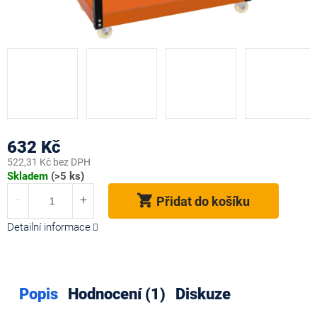
632 Kč
522,31 Kč bez DPH
Měrná
Skladem
(>5 ks)
cena:
Přidat do košíku
Detailní informace
Popis
Hodnocení (1)
Diskuze