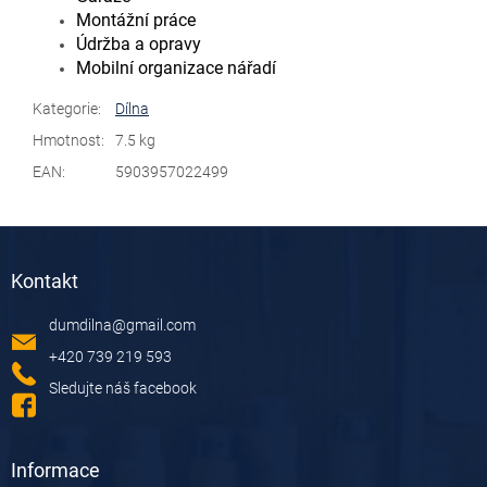
Montážní práce
Údržba a opravy
Mobilní organizace nářadí
Kategorie
:
Dílna
Hmotnost
:
7.5 kg
EAN
:
5903957022499
Z
á
Kontakt
p
a
dumdilna
@
gmail.com
t
í
+420 739 219 593
Sledujte náš facebook
Informace