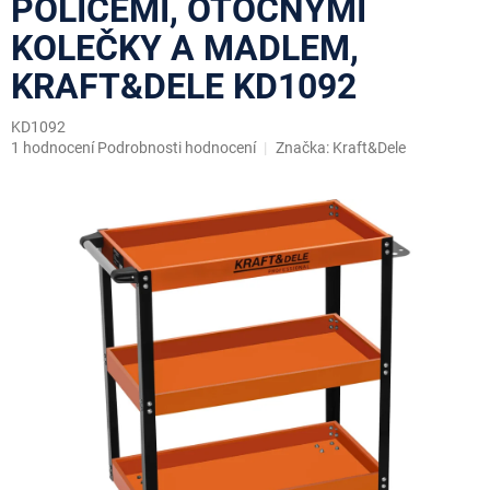
POLICEMI, OTOČNÝMI
KOLEČKY A MADLEM,
KRAFT&DELE KD1092
KD1092
Průměrné
1 hodnocení
Podrobnosti hodnocení
Značka:
Kraft&Dele
hodnocení
produktu
je
4,0
z
5
hvězdiček.