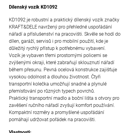
Dílenský vozík KD1092
KD1092 je robustní a praktický dílenský vozík značky
KRAFT&DELE navržený pro přehledné uspořádání
nářadí a příslušenství na pracovišti. Skvěle se hodí do
dílen, garáží, servisů i pro mobilní použití, kde je
důležitý rychlý přístup k potřebnému vybavení.
Vozík je vybaven třemi prostornými policemi se
zvýšenými okraji, které zabraňují sklouznutí nářadí
během přesunu. Pevná ocelová konstrukce zajišťuje
vysokou odolnost a dlouhou životnost. Čtyři
transportní kolečka umožňují snadné a plynulé
přemísťování po různých typech povrchů.
Praktický transportní madlo a boční lišta s otvory pro
zavěšení ručního nářadí zvyšují komfort používání.
Kompaktní rozměry a promyšlené uspořádání
pomáhají udržovat pořádek na pracovišti.
Vlastnosti: