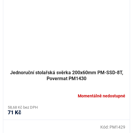
Jednoruční stolařská svěrka 200x60mm PM-SSD-8T,
Povermat PM1430
Momentálně nedostupné
58,68 Kč bez DPH
71 Kč
Kód:
PM1429