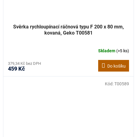
Svěrka rychloupínací ráčnová typu F 200 x 80 mm,
kovaná, Geko T00581
Skladem
(>5 ks)
379,34 Kč bez DPH
Do košíku
459 Kč
Kód:
T00589