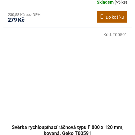
Skladem
(>5 ks)
230,58 Kč bez DPH
Do košíku
279 Kč
Kód:
T00591
Svěrka rychloupínací ráčnová typu F 800 x 120 mm,
kovaná, Geko T00591