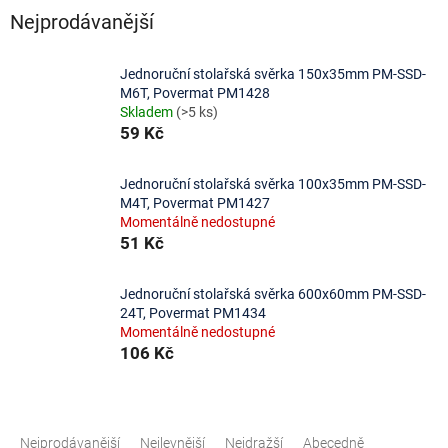
Nejprodávanější
Jednoruční stolařská svěrka 150x35mm PM-SSD-
M6T, Povermat PM1428
Skladem
(>5 ks)
59 Kč
Jednoruční stolařská svěrka 100x35mm PM-SSD-
M4T, Povermat PM1427
Momentálně nedostupné
51 Kč
Jednoruční stolařská svěrka 600x60mm PM-SSD-
24T, Povermat PM1434
Momentálně nedostupné
106 Kč
Ř
a
Nejprodávanější
Nejlevnější
Nejdražší
Abecedně