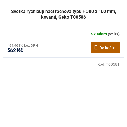
Svěrka rychloupínací ráčnová typu F 300 x 100 mm,
kovaná, Geko T00586
Skladem
(>5 ks)
464,46 Kč bez DPH
Do košíku
562 Kč
Kód:
T00581