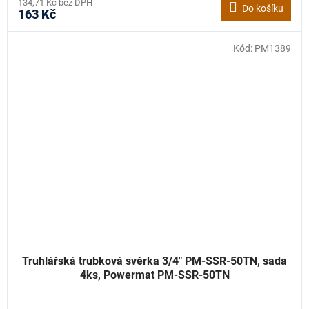
134,71 Kč bez DPH
Do košíku
163 Kč
Kód:
PM1389
Truhlářská trubková svěrka 3/4" PM-SSR-50TN, sada
4ks, Powermat PM-SSR-50TN