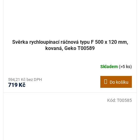
Svěrka rychloupínací ráčnová typu F 500 x 120 mm,
kovaná, Geko T00589
Skladem
(>5 ks)
594,21 Kč bez DPH
Do košíku
719 Kč
Kód:
T00585