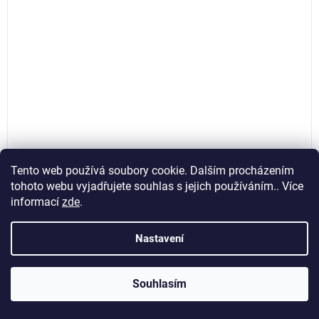
Tento web používá soubory cookie. Dalším procházením
tohoto webu vyjadřujete souhlas s jejich používáním.. Více
Svěrka rychloupínací ráčnová typu F 200 x 100 mm,
informací
zde
.
kovaná, Geko T00582
Nastavení
Skladem
(>5 ks)
442,15 Kč bez DPH
Souhlasím
Do košíku
535 Kč