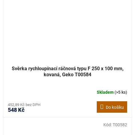
Svěrka rychloupínací ráčnová typu F 250 x 100 mm,
kovaná, Geko T00584
Skladem
(>5 ks)
452,89 Kč bez DPH
Do košíku
548 Kč
Kód:
T00582