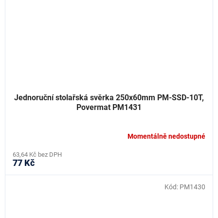
Jednoruční stolařská svěrka 250x60mm PM-SSD-10T,
Povermat PM1431
Momentálně nedostupné
63,64 Kč bez DPH
77 Kč
Kód:
PM1430