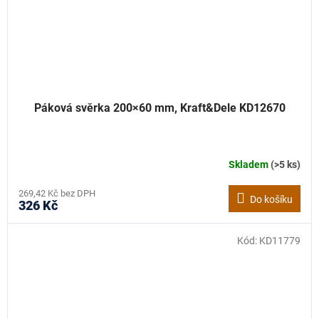
Páková svěrka 200×60 mm, Kraft&Dele KD12670
Skladem
(>5 ks)
269,42 Kč bez DPH
Do košíku
326 Kč
Kód:
KD11779