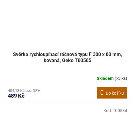
Svěrka rychloupínací ráčnová typu F 300 x 80 mm,
kovaná, Geko T00585
Skladem
(>5 ks)
404,13 Kč bez DPH
Do košíku
489 Kč
Kód:
T00584