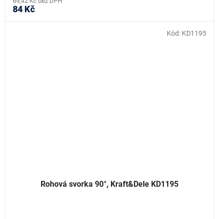
69,42 Kč bez DPH
84 Kč
Kód:
KD1195
Rohová svorka 90°, Kraft&Dele KD1195