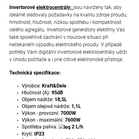
Invertorové
elektrocentrály:
jsou navrženy tak, aby
ideálně sledovaly požadavky na kvalitu zdroje proudu,
hmotnost, hlučnost, nízkou spotřebu i kompaktnost
celého agregátu. Invertorové generátory elektřiny Vás
také spolehlivě zachrání v nouzové situaci při
nečekaném výpadku elektrického proudu. V případě
potřeby Vám digitální invertorové elektrocentrály udrží
v chodu počítače a i jiné citlivé elektronické přístroje.
Technická specifikace:
Výrobce:
Kraft&Dele
Hlučnost (A):
95dB
Objem nádrže:
18,5
L
Objem olejové nádrže:
1,1L
Výkon - provozní:
7000W
Výkon - maximální:
7600W
Spotřeba paliva:
2 L/h
Krytí:
IP23