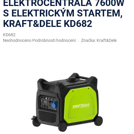
ELEKTROCENTRÁLA 7600W
S ELEKTRICKÝM STARTEM,
KRAFT&DELE KD682
KD682
Průměrné
Neohodnoceno
Podrobnosti hodnocení
Značka:
Kraft&Dele
hodnocení
produktu
je
0,0
z
5
hvězdiček.