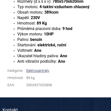
Rozměry (d x š x v):
780x570x620mm
Typ motoru:
4-taktní vzduchem chlazený
Obsah motoru:
389ccm
Napětí:
230V
Hmotnost:
89 Kg
Průměrná pracovní doba:
9 hod
Výkon motoru:
10HP
Palivo:
benzín
Startování:
elektrické, ruční
Voltmetr:
Ano
Ukazatel hladiny paliva:
Ano
Anti vibrační podložky:
Ano
Kategorie
:
Elektrocentrály
Hmotnost
:
89 kg
EAN
:
5903957005898
Z
á
Kontakt
p