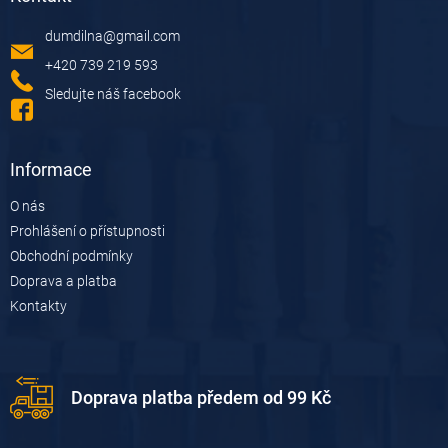
a
dumdilna
@
gmail.com
t
í
+420 739 219 593
Sledujte náš facebook
Informace
O nás
Prohlášení o přístupnosti
Obchodní podmínky
Doprava a platba
Kontakty
Doprava platba předem od 99 Kč