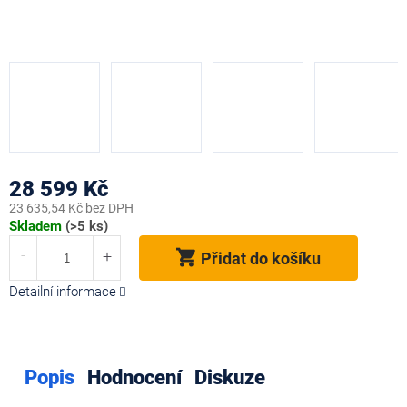
28 599 Kč
23 635,54 Kč bez DPH
Měrná
Skladem
(>5 ks)
cena:
Přidat do košíku
Detailní informace
Popis
Hodnocení
Diskuze