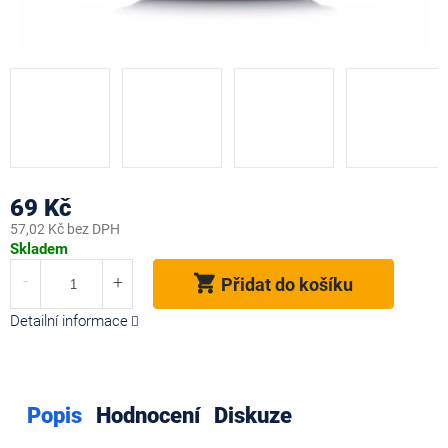
69 Kč
57,02 Kč bez DPH
Měrná
Skladem
cena:
Přidat do košíku
Detailní informace
Popis
Hodnocení
Diskuze