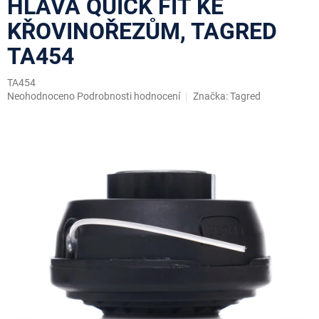
HLAVA QUICK FIT KE
KŘOVINOŘEZŮM, TAGRED
TA454
TA454
Průměrné
Neohodnoceno
Podrobnosti hodnocení
Značka:
Tagred
hodnocení
produktu
je
0,0
z
5
hvězdiček.