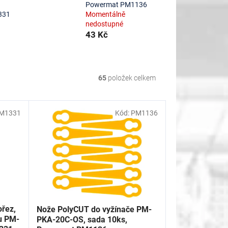
Powermat PM1136
331
Momentálně
nedostupné
43 Kč
65
položek celkem
M1331
Kód:
PM1136
ořez,
Nože PolyCUT do vyžínače PM-
u PM-
PKA-20C-OS, sada 10ks,