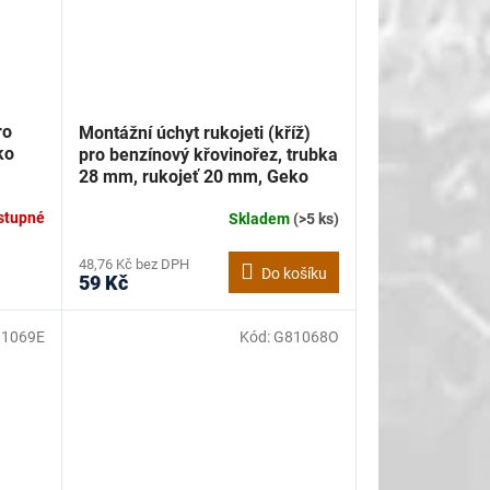
ro
Montážní úchyt rukojeti (kříž)
ko
pro benzínový křovinořez, trubka
28 mm, rukojeť 20 mm, Geko
G81065G
stupné
Skladem
(>5 ks)
48,76 Kč bez DPH
Do košíku
59 Kč
1069E
Kód:
G81068O