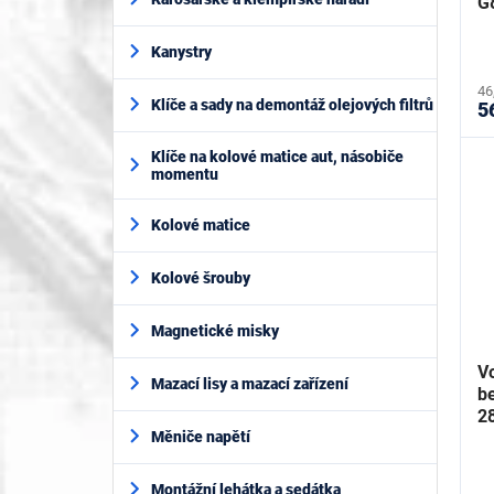
t
G
ů
Kanystry
46
Klíče a sady na demontáž olejových filtrů
5
Klíče na kolové matice aut, násobiče
momentu
Kolové matice
Kolové šrouby
Magnetické misky
V
Mazací lisy a mazací zařízení
be
2
G
Měniče napětí
Montážní lehátka a sedátka