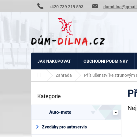
Přejít
+420 739 219 593
dumdilna@gmail
na
obsah
JAK NAKUPOVAT
OBCHODNÍ PODMÍNKY
Domů
Zahrada
Příslušenství ke strunovým
P
Př
o
Kategorie
Přeskočit
s
kategorie
t
Nej
r
Auto-moto
a
n
Zvedáky pro autoservis
n