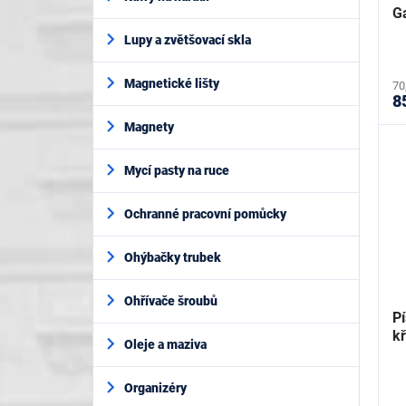
G
Lupy a zvětšovací skla
Magnetické lišty
70
8
Magnety
Mycí pasty na ruce
Ochranné pracovní pomůcky
Ohýbačky trubek
Ohřívače šroubů
Pí
k
Oleje a maziva
Organizéry