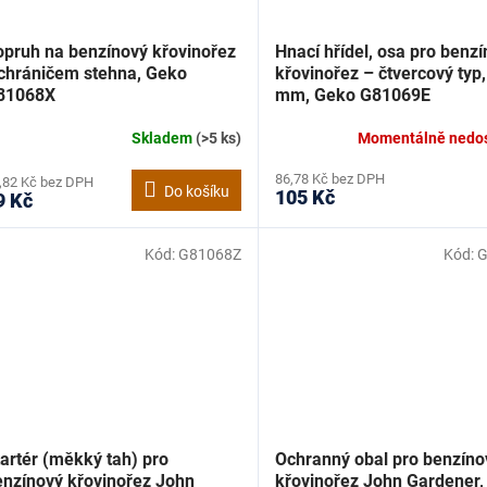
opruh na benzínový křovinořez
Hnací hřídel, osa pro benz
 chráničem stehna, Geko
křovinořez – čtvercový typ
81068X
mm, Geko G81069E
Skladem
(>5 ks)
Momentálně nedo
86,78 Kč bez DPH
,82 Kč bez DPH
Do košíku
105 Kč
9 Kč
Kód:
G81068Z
Kód:
G
artér (měkký tah) pro
Ochranný obal pro benzíno
enzínový křovinořez John
křovinořez John Gardener,