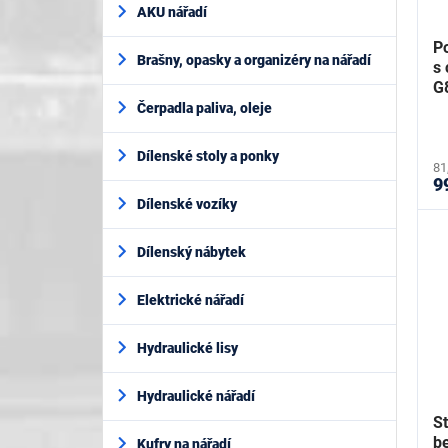
AKU nářadí
P
Brašny, opasky a organizéry na nářadí
s
G
Čerpadla paliva, oleje
Dílenské stoly a ponky
81
9
Dílenské vozíky
Dílenský nábytek
Elektrické nářadí
Hydraulické lisy
Hydraulické nářadí
St
b
Kufry na nářadí