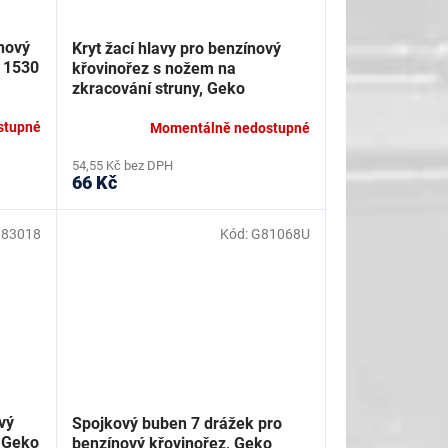
ínový
Kryt žací hlavy pro benzínový
, 1530
křovinořez s nožem na
zkracování struny, Geko
G81068O
stupné
Momentálně nedostupné
54,55 Kč bez DPH
66 Kč
83018
Kód:
G81068U
vý
Spojkový buben 7 drážek pro
 Geko
benzínový křovinořez, Geko