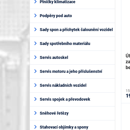
Plničky klimatizace
Podpěry pod auto
Sady spon a příchytek čalounění vozidel
Sady spotřebního materiálu
Ú
Servis autoskel
z
be
Servis motoru a jeho příslušenství
J
Servis nákladních vozidel
15
1
Servis spojek a převodovek
Sněhové řetězy
Stahovací objímky a spony