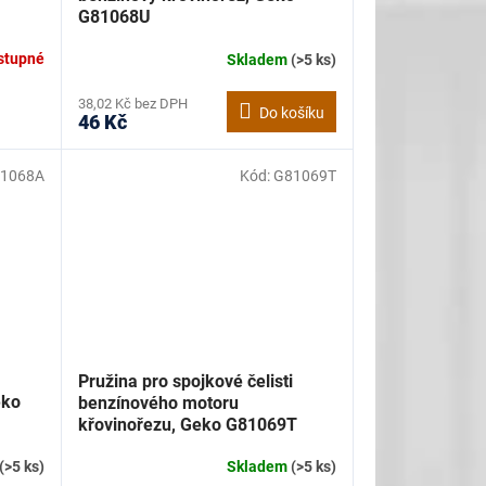
G81068U
stupné
Skladem
(>5 ks)
38,02 Kč bez DPH
Do košíku
46 Kč
1068A
Kód:
G81069T
Pružina pro spojkové čelisti
eko
benzínového motoru
křovinořezu, Geko G81069T
(>5 ks)
Skladem
(>5 ks)