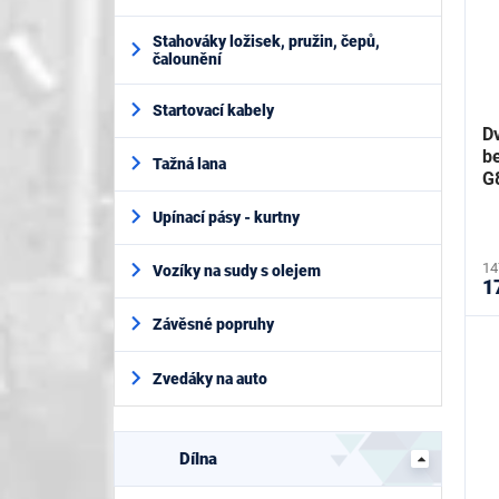
Stahováky ložisek, pružin, čepů,
čalounění
Startovací kabely
D
b
Tažná lana
G
Upínací pásy - kurtny
14
Vozíky na sudy s olejem
1
Závěsné popruhy
Zvedáky na auto
Dílna