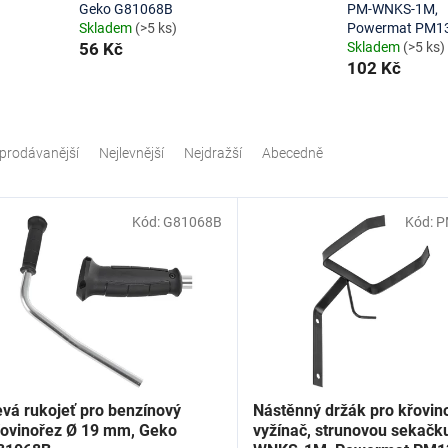
Geko G81068B
PM-WNKS-1M,
Skladem
(>5 ks)
Powermat PM1
56 Kč
Skladem
(>5 ks)
102 Kč
prodávanější
Nejlevnější
Nejdražší
Abecedně
Kód:
G81068B
Kód:
P
evá rukojeť pro benzínový
Nástěnný držák pro křovin
řovinořez Ø 19 mm, Geko
vyžínač, strunovou sekačk