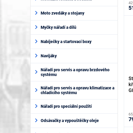
42
5
Moto zvedáky a stojany
Myčky nářadí a dílů
Nabíječky a startovací boxy
Navijáky
Nářadí pro servis a opravu brzdového
systému
St
kř
Nářadí pro servis a opravu klimatizace a
G
chladícího systému
Nářadí pro speciální použití
65
7
Odsávačky a vypouštěčky oleje