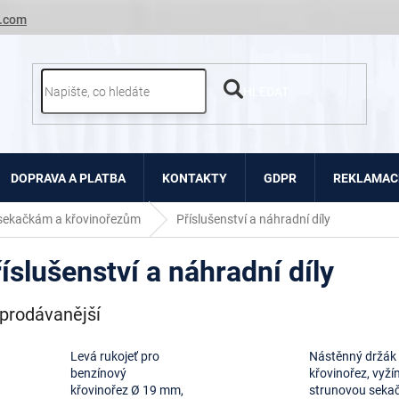
.com
HLEDAT
DOPRAVA A PLATBA
KONTAKTY
GDPR
REKLAMACE
 sekačkám a křovinořezům
Příslušenství a náhradní díly
íslušenství a náhradní díly
prodávanější
Levá rukojeť pro
Nástěnný držák
benzínový
křovinořez, vyží
křovinořez Ø 19 mm,
strunovou seka