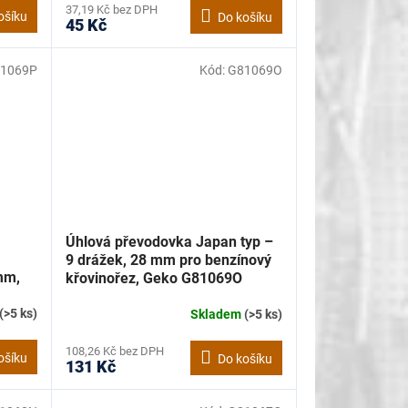
37,19 Kč bez DPH
ošíku
Do košíku
45 Kč
1069P
Kód:
G81069O
Úhlová převodovka Japan typ –
9 drážek, 28 mm pro benzínový
mm,
křovinořez, Geko G81069O
(>5 ks)
Skladem
(>5 ks)
108,26 Kč bez DPH
ošíku
Do košíku
131 Kč