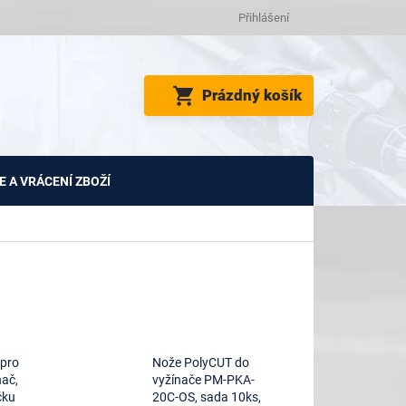
Přihlášení
NÁKUPNÍ
Prázdný košík
KOŠÍK
 A VRÁCENÍ ZBOŽÍ
 pro
Nože PolyCUT do
nač,
vyžínače PM-PKA-
čku
20C-OS, sada 10ks,