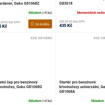
ardener, Geko G81068Z
G83018
Skladem
(>5 ks)
Momentálně nedo
359,50 Kč bez DPH
,25 Kč bez DPH
Do košíku
435 Kč
5 Kč
Kód:
G81068G
Kód:
G8
stní čep pro benzínový
Startér pro benzínové
řovinořez, Geko G81068G
křovinořezy univerzální, G
G81068A
Skladem
(>5 ks)
Skladem