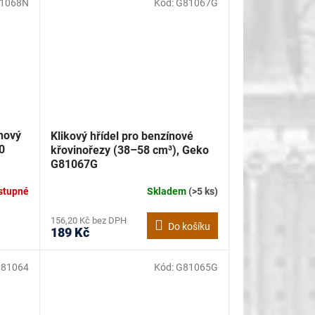
1068N
Kód:
G81067G
ínový
Klikový hřídel pro benzínové
0
křovinořezy (38–58 cm³), Geko
G81067G
stupné
Skladem
(>5 ks)
156,20 Kč bez DPH
Do košíku
189 Kč
81064
Kód:
G81065G