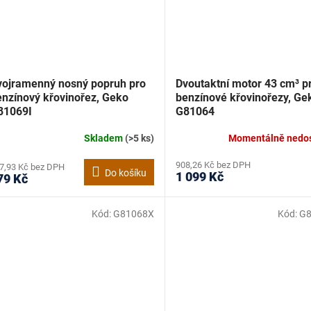
vojramenný nosný popruh pro
Dvoutaktní motor 43 cm³ p
enzínový křovinořez, Geko
benzínové křovinořezy, Ge
81069I
G81064
Skladem
(>5 ks)
Momentálně nedo
908,26 Kč bez DPH
7,93 Kč bez DPH
Do košíku
1 099 Kč
79 Kč
Kód:
G81068X
Kód:
G8