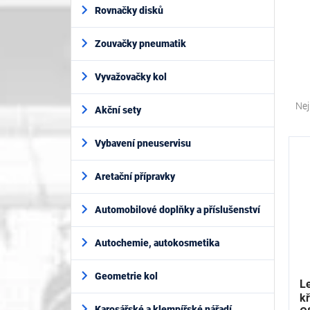
í
Rovnačky disků
p
a
Zouvačky pneumatik
n
e
l
Vyvažovačky kol
Ř
a
Nej
Akční sety
z
e
V
Vybavení pneuservisu
n
ý
í
p
Aretační přípravky
p
i
r
s
o
Automobilové doplňky a příslušenství
p
d
r
u
Autochemie, autokosmetika
o
k
d
t
Geometrie kol
u
L
ů
k
k
Karosářské a klempířské nářadí