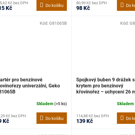
5,62 Kč bez DPH
80,99 Kč bez DPH
Do košíku
Do k
15 Kč
98 Kč
Kód:
G81065B
Kód:
G8
artér pro benzínové
Spojkový buben 9 drážek s
ovinořezy univerzální, Geko
krytem pro benzínový
81065B
křovinořez – uchycení 26 
Geko G81069P
Skladem
(>5 ks)
Skladem
,29 Kč bez DPH
114,88 Kč bez DPH
Do košíku
Do k
9 Kč
139 Kč