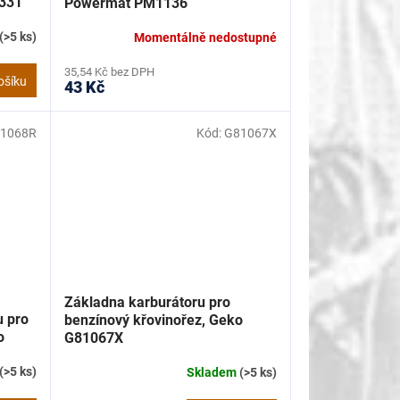
331
Powermat PM1136
(>5 ks)
Momentálně nedostupné
35,54 Kč bez DPH
ošíku
43 Kč
1068R
Kód:
G81067X
Základna karburátoru pro
u pro
benzínový křovinořez, Geko
o
G81067X
(>5 ks)
Skladem
(>5 ks)