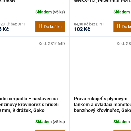
81068B
WNKS-1M, Powermat PM1
Skladem
(>5 ks)
Skladem
,28 Kč bez DPH
84,30 Kč bez DPH
Do košíku
Do k
6 Kč
102 Kč
Kód:
G81064D
Kód:
G8
odní čerpadlo – nástavec na
Pravá rukojeť s plynovým
nzínový křovinořez s hřídelí
lankem a ovládací maneto
8 mm, 9 drážek, Geko
benzínový křovinořez, Gek
81064D
G81068R
Skladem
(>5 ks)
Skladem