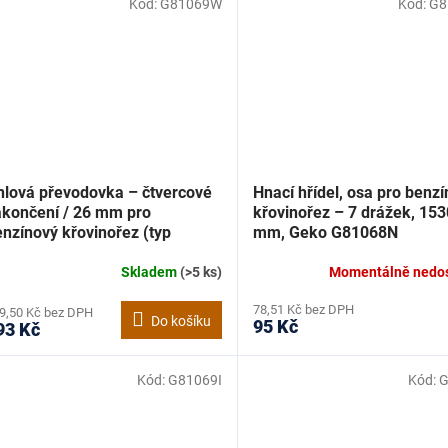
Kód:
G81069W
Kód:
G8
hlová převodovka – čtvercové
Hnací hřídel, osa pro benz
akončení / 26 mm pro
křovinořez – 7 drážek, 153
nzínový křovinořez (typ
mm, Geko G81068N
apan), Geko G81069W
Skladem
(>5 ks)
Momentálně nedo
78,51 Kč bez DPH
9,50 Kč bez DPH
Do košíku
95 Kč
93 Kč
Kód:
G81069I
Kód:
G