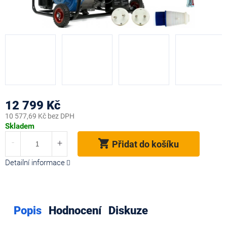
12 799 Kč
10 577,69 Kč bez DPH
Měrná
Skladem
cena:
Přidat do košíku
Detailní informace
Popis
Hodnocení
Diskuze