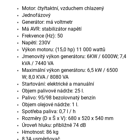
Motor: čtyřtaktní, vzduchem chlazený
Jednofázový
Generátor: má voltmetr
Má AVR: stabilizátor napětí
Frekvence (Hz): 50
Napětí: 230V
Výkon motoru: (15,0 hp) 11 000 wattů
Jmenovitý výkon generátoru: 6KW / 6000W; 7,4
kVA / 7440 VA
Maximální výkon generátoru: 6,5 kW / 6500
W; 8,0 KVA / 8080 VA
Startování: elektrické a manuální
Objem palivové nádrže: 25 l.
Palivo: 95/98 bezolovnatý benzín
Objem olejové nádrže: 1 l.
Spotřeba paliva: 0,7 l / h
Rozměry (D x Š x V): 680 x 520 x 540 mm
Úroveň hluku: přibližně 74 dB
Hmotnost: 86 kg
8,3A usměrňovač