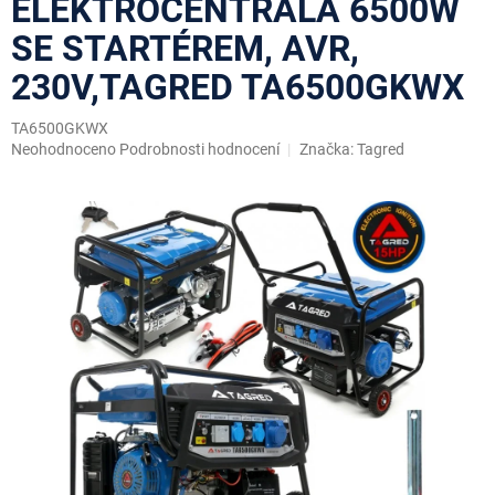
ELEKTROCENTRÁLA 6500W
SE STARTÉREM, AVR,
230V,TAGRED TA6500GKWX
TA6500GKWX
Průměrné
Neohodnoceno
Podrobnosti hodnocení
Značka:
Tagred
hodnocení
produktu
je
0,0
z
5
hvězdiček.