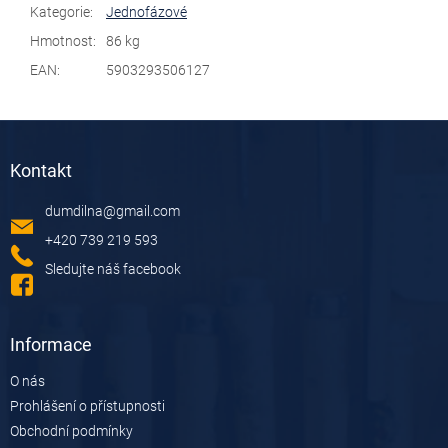
Kategorie
:
Jednofázové
Hmotnost
:
86 kg
EAN
:
5903293506127
Z
á
Kontakt
p
a
dumdilna
@
gmail.com
t
í
+420 739 219 593
Sledujte náš facebook
Informace
O nás
Prohlášení o přístupnosti
Obchodní podmínky