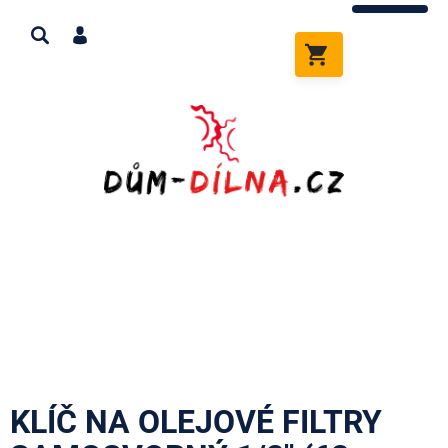
Přejít
na
obsah
NÁKUPNÍ
KOŠÍK
KLÍČ NA OLEJOVÉ FILTRY