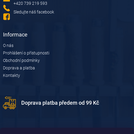
í
+420 739 219 593
Sledujte náš facebook
Informace
O nás
Prohlášení o přístupnosti
Obchodní podmínky
Doprava a platba
Kontakty
Doprava platba předem od 99 Kč