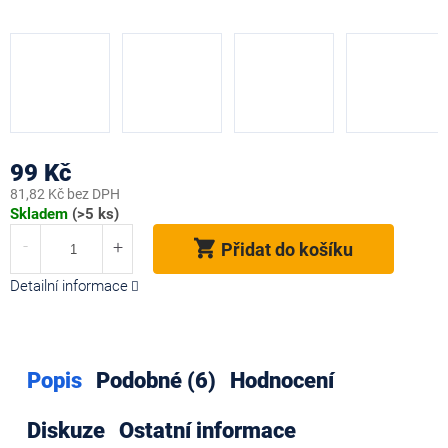
99 Kč
81,82 Kč bez DPH
Měrná
Skladem
(>5 ks)
cena:
Přidat do košíku
Detailní informace
Popis
Podobné (6)
Hodnocení
Diskuze
Ostatní informace