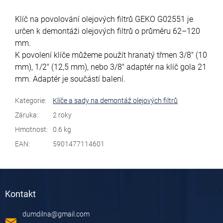
Klíč na povolování olejových filtrů GEKO G02551 je
určen k demontáži olejových filtrů o průměru 62–120
mm.
K povolení klíče můžeme použít hranatý třmen 3/8" (10
mm), 1/2" (12,5 mm), nebo 3/8" adaptér na klíč gola 21
mm. Adaptér je součástí balení.
Kategorie
:
Klíče a sady na demontáž olejových filtrů
Záruka
:
2 roky
Hmotnost
:
0.6 kg
EAN
:
5901477114601
Z
á
Kontakt
p
a
dumdilna
@
gmail.com
t