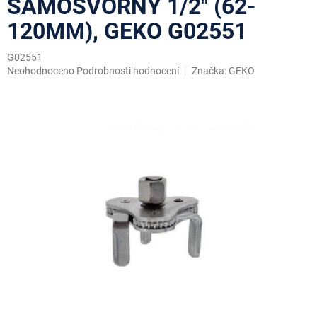
SAMOSVORNÝ 1/2" (62-
120MM), GEKO G02551
G02551
Průměrné
Neohodnoceno
Podrobnosti hodnocení
Značka:
GEKO
hodnocení
produktu
je
0,0
z
5
hvězdiček.