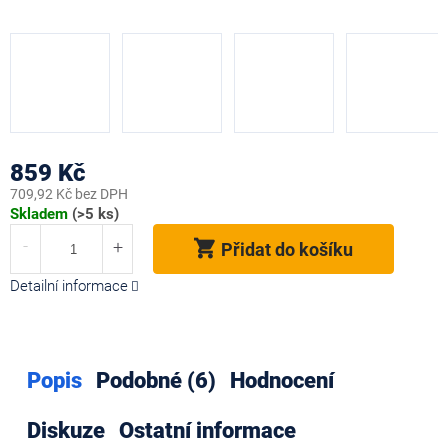
859 Kč
709,92 Kč bez DPH
Měrná
Skladem
(>5 ks)
cena:
Přidat do košíku
Detailní informace
Popis
Podobné (6)
Hodnocení
Diskuze
Ostatní informace