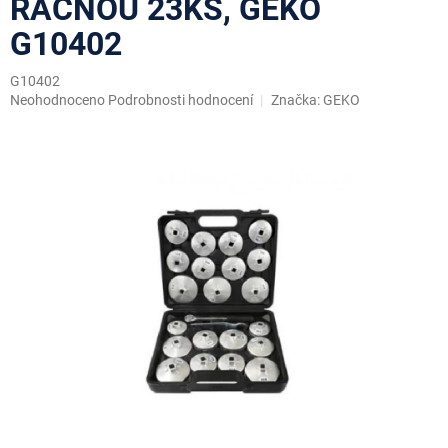
RAČNOU 23KS, GEKO
G10402
G10402
Průměrné
Neohodnoceno
Podrobnosti hodnocení
Značka:
GEKO
hodnocení
produktu
je
0,0
z
5
hvězdiček.