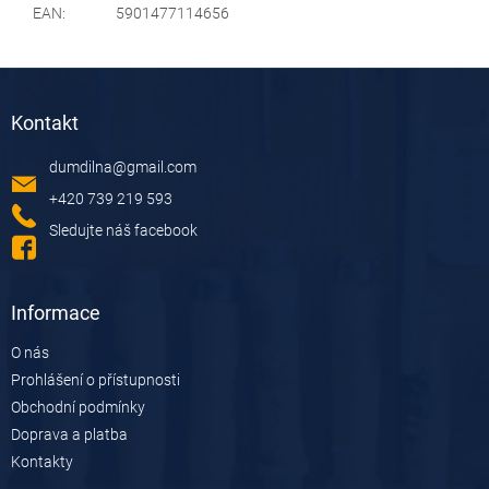
EAN
:
5901477114656
Z
á
Kontakt
p
a
dumdilna
@
gmail.com
t
í
+420 739 219 593
Sledujte náš facebook
Informace
O nás
Prohlášení o přístupnosti
Obchodní podmínky
Doprava a platba
Kontakty