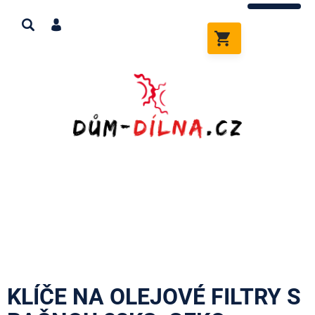
Přejít
na
obsah
NÁKUPNÍ
KOŠÍK
KLÍČE NA OLEJOVÉ FILTRY S