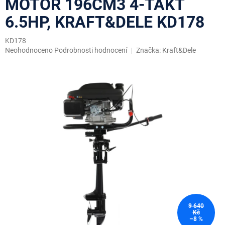
MOTOR 196CM3 4-TAKT
6.5HP, KRAFT&DELE KD178
KD178
Průměrné
Neohodnoceno
Podrobnosti hodnocení
Značka:
Kraft&Dele
hodnocení
produktu
je
0,0
z
5
hvězdiček.
9 640
Kč
–8 %