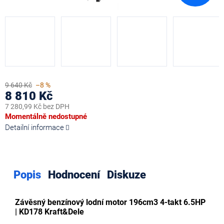
9 640 Kč
–8 %
8 810 Kč
7 280,99 Kč bez DPH
Měrná
Momentálně nedostupné
cena:
Detailní informace
Popis
Hodnocení
Diskuze
Závěsný benzínový lodní motor 196cm3 4-takt 6.5HP
| KD178 Kraft&Dele