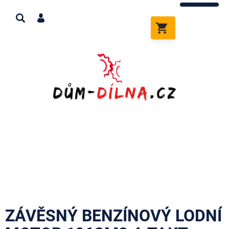
Přejít
na
obsah
NÁKUPNÍ
KOŠÍK
ZÁVĚSNÝ BENZÍNOVÝ LODNÍ