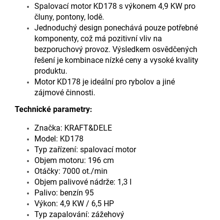
Spalovací motor KD178 s výkonem 4,9 KW pro
čluny, pontony, lodě.
Jednoduchý design ponechává pouze potřebné
komponenty, což má pozitivní vliv na
bezporuchový provoz. Výsledkem osvědčených
řešení je kombinace nízké ceny a vysoké kvality
produktu.
Motor KD178 je ideální pro rybolov a jiné
zájmové činnosti.
Technické parametry:
Značka: KRAFT&DELE
Model: KD178
Typ zařízení: spalovací motor
Objem motoru: 196 cm
Otáčky: 7000 ot./min
Objem palivové nádrže: 1,3 l
Palivo: benzín 95
Výkon: 4,9 KW / 6,5 HP
Typ zapalování: zážehový