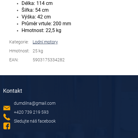
Délka: 114 cm
Šířka: 54 cm
Výška: 42 cm
Průměr vrtule: 200 mm
Hmotnost: 22,5 kg
Kategorie
:
Lodní motory
Hmotnost
:
25 kg
EAN
:
5903175334282
Z
á
Kontakt
p
a
dumdilna
@
gmail.com
t
í
+420 739 219 593
Sledujte náš facebook