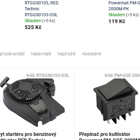
RTGGS0103, RED
Powermat PM-
Technic
2000M-PK
RTGGS0103-OSL
Skladem
(>5 ks)
Skladem
(>5 ks)
119 Kč
525 Kč
prodávanější
Nejlevnější
Nejdražší
Abecedně
Kód:
RTGGS0103-OSL
Kód:
PM-GGE-20
yt startéru pro benzínový
Přepínač pro kultivátor