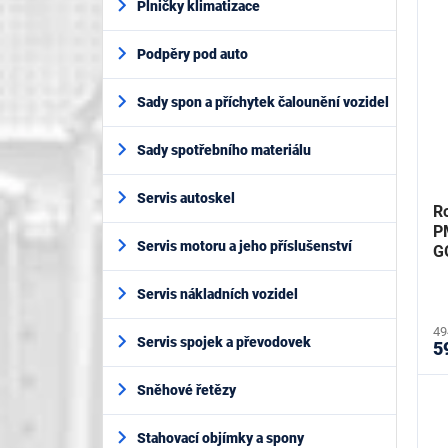
Plničky klimatizace
Podpěry pod auto
Sady spon a příchytek čalounění vozidel
Sady spotřebního materiálu
Servis autoskel
Ro
P
Servis motoru a jeho příslušenství
G
Servis nákladních vozidel
49
Servis spojek a převodovek
5
Sněhové řetězy
Stahovací objímky a spony