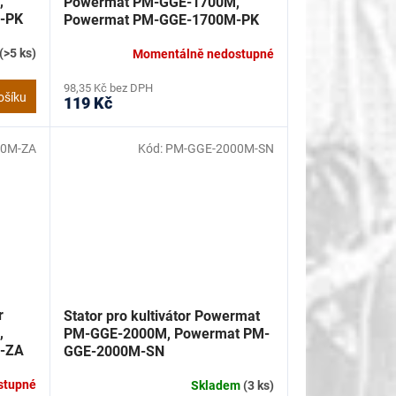
,
Powermat PM-GGE-1700M,
-PK
Powermat PM-GGE-1700M-PK
(>5 ks)
Momentálně nedostupné
98,35 Kč bez DPH
ošíku
119 Kč
00M-ZA
Kód:
PM-GGE-2000M-SN
r
Stator pro kultivátor Powermat
,
PM-GGE-2000M, Powermat PM-
-ZA
GGE-2000M-SN
stupné
Skladem
(3 ks)