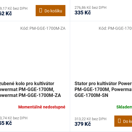
276,86 Kč bez DPH
9,17 Kč bez DPH
Do košíku
335 Kč
62 Kč
Kód:
PM-GGE-1700M-ZA
Kód:
PM-GGE-17
ubené kolo pro kultivátor
Stator pro kultivátor Powe
owermat PM-GGE-1700M,
PM-GGE-1700M, Powerma
owermat PM-GGE-1700M-ZA
GGE-1700M-SN
Momentálně nedostupné
Sklade
0,74 Kč bez DPH
313,22 Kč bez DPH
Do k
55 Kč
379 Kč