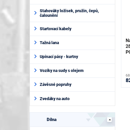
Stahováky ložisek, pružin, čepů,
čalounění
Startovací kabely
Ná
Tažná lana
2
P
Upínací pásy - kurtny
Vozíky na sudy s olejem
68
8
Závěsné popruhy
Zvedáky na auto
Dílna