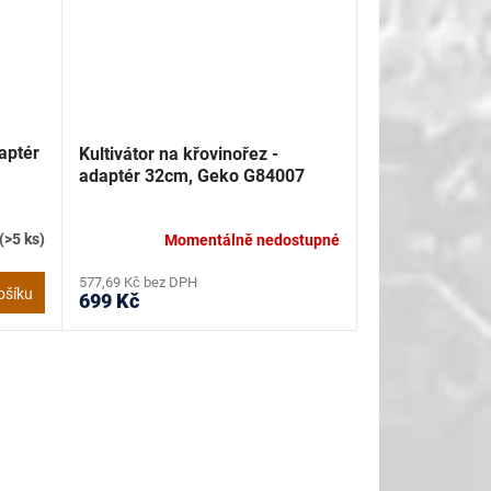
aptér
Kultivátor na křovinořez -
adaptér 32cm, Geko G84007
(>5 ks)
Momentálně nedostupné
577,69 Kč bez DPH
ošíku
699 Kč