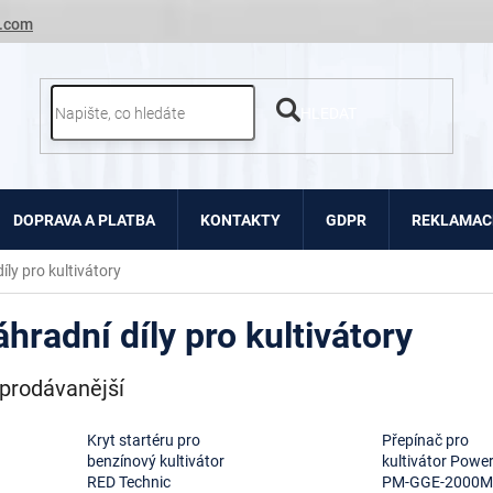
.com
HLEDAT
DOPRAVA A PLATBA
KONTAKTY
GDPR
REKLAMACE
íly pro kultivátory
hradní díly pro kultivátory
prodávanější
Kryt startéru pro
Přepínač pro
benzínový kultivátor
kultivátor Powe
RED Technic
PM-GGE-2000M