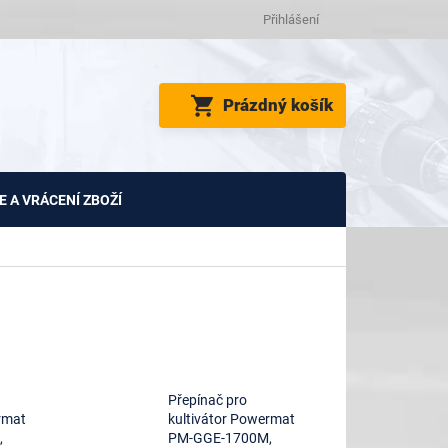
Přihlášení
NÁKUPNÍ
Prázdný košík
KOŠÍK
 A VRÁCENÍ ZBOŽÍ
Přepínač pro
rmat
kultivátor Powermat
,
PM-GGE-1700M,