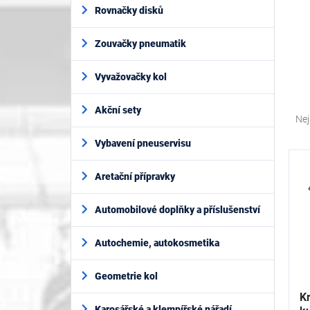
í
Rovnačky disků
p
a
Zouvačky pneumatik
n
e
l
Vyvažovačky kol
Ř
Akční sety
a
Nej
z
Vybavení pneuservisu
e
V
n
ý
í
Aretační přípravky
p
p
i
r
Automobilové doplňky a příslušenství
s
o
p
d
Autochemie, autokosmetika
r
u
o
k
d
Geometrie kol
t
u
Kr
ů
k
Karosářské a klempířské nářadí