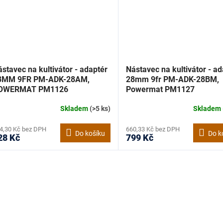
stavec na kultivátor - adaptér
Nástavec na kultivátor - ad
8MM 9FR PM-ADK-28AM,
28mm 9fr PM-ADK-28BM,
OWERMAT PM1126
Powermat PM1127
Skladem
(>5 ks)
Skladem
4,30 Kč bez DPH
660,33 Kč bez DPH
Do košíku
Do k
28 Kč
799 Kč
O
v
l
á
d
a
c