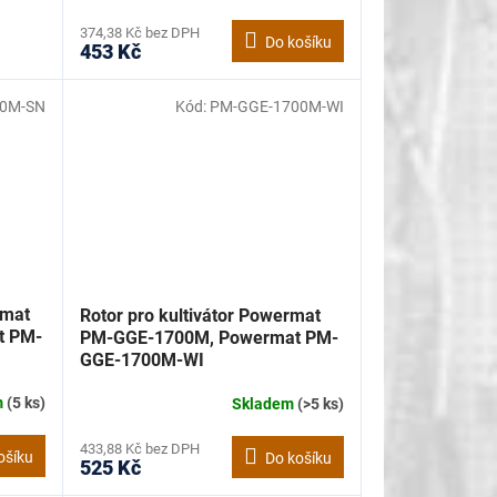
374,38 Kč bez DPH
Do košíku
453 Kč
00M-SN
Kód:
PM-GGE-1700M-WI
rmat
Rotor pro kultivátor Powermat
t PM-
PM-GGE-1700M, Powermat PM-
GGE-1700M-WI
m
(5 ks)
Skladem
(>5 ks)
433,88 Kč bez DPH
ošíku
Do košíku
525 Kč