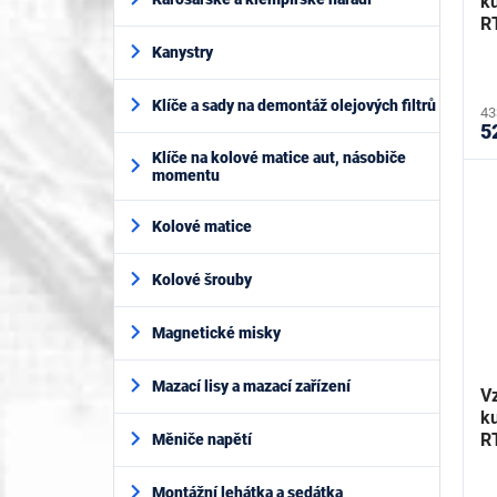
ku
t
R
ů
R
Kanystry
Klíče a sady na demontáž olejových filtrů
43
5
Klíče na kolové matice aut, násobiče
momentu
Kolové matice
Kolové šrouby
Magnetické misky
Mazací lisy a mazací zařízení
Vz
ku
R
Měniče napětí
R
Montážní lehátka a sedátka