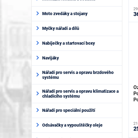
29
3
Moto zvedáky a stojany
Myčky nářadí a dílů
Nabíječky a startovací boxy
Navijáky
Nářadí pro servis a opravu brzdového
systému
Oz
Nářadí pro servis a opravu klimatizace a
P
chladícího systému
P
Nářadí pro speciální použití
21
Odsávačky a vypouštěčky oleje
2