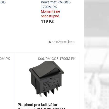
GGE-
Powermat PM-GGE-
1700M-PK
Momentálně
nedostupné
119 Kč
15
položek celkem
00M-PK
Kód:
PM-GGE-1700M-PK
Přepínač pro kultivátor