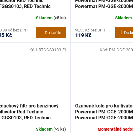
ltivátor RED Technic
Powermat PM-GGE-2000M
TGGS0103, RED Technic
Powermat PM-GGE-2000M
TGGS0103-OSL
Skladem
(>5 ks)
Skladem
3,88 Kč bez DPH
98,35 Kč bez DPH
Do košíku
Do k
25 Kč
119 Kč
Kód:
RTGGS0103-FI
Kód:
PM-GGE-20
duchový filtr pro benzínový
Ozubené kolo pro kultiváto
ltivátor Red Technic
Powermat PM-GGE-2000M
TGGS0103, RED Technic
Powermat PM-GGE-2000M
TGGS0103-FI
Skladem
(>5 ks)
Momentálně nedo