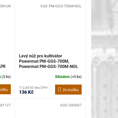
0M-UN
Kód:
PM-GGS-700M-NOL
Levý nůž pro kultivátor
Powermat PM-GGS-700M,
-UN
Powermat PM-GGS-700M-NOL
m
(3 ks)
Skladem
(>5 ks)
112,40 Kč bez DPH
ošíku
Do košíku
136 Kč
M1127
Kód:
G84007