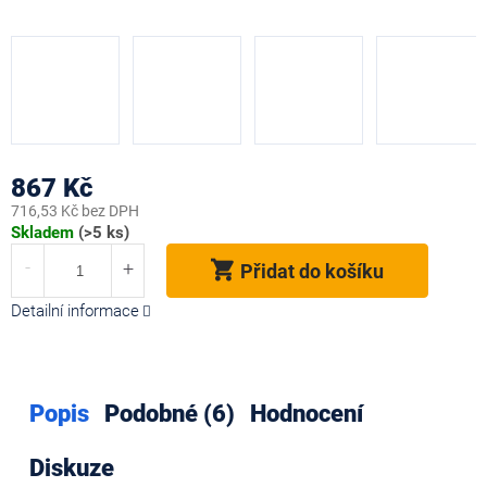
867 Kč
716,53 Kč bez DPH
Měrná
Skladem
(>5 ks)
cena:
Přidat do košíku
Detailní informace
Popis
Podobné (6)
Hodnocení
Diskuze