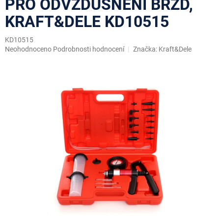
PRO ODVZDUŠNĚNÍ BRZD,
KRAFT&DELE KD10515
KD10515
Průměrné
Neohodnoceno
Podrobnosti hodnocení
Značka:
Kraft&Dele
hodnocení
produktu
je
0,0
z
5
hvězdiček.