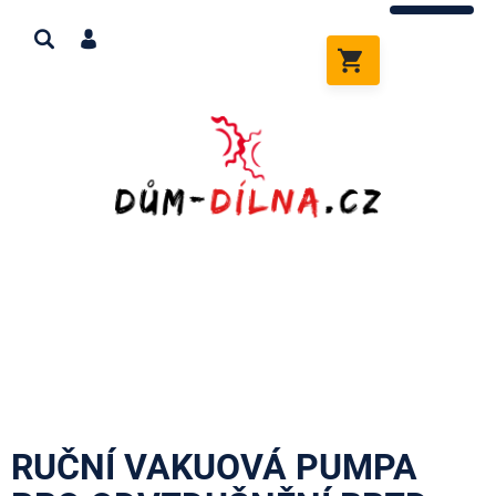
Přejít
na
obsah
NÁKUPNÍ
KOŠÍK
RUČNÍ VAKUOVÁ PUMPA