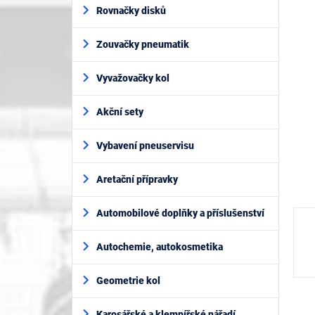
í
je
Rovnačky disků
p
0,0
z
a
5
Zouvačky pneumatik
n
hvěz
e
l
Vyvažovačky kol
Akční sety
Vybavení pneuservisu
Aretační přípravky
Automobilové doplňky a příslušenství
Autochemie, autokosmetika
Geometrie kol
Karosářské a klempířské nářadí