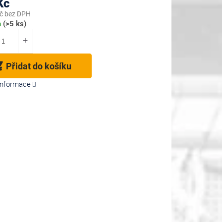
Kč
č bez DPH
m
(>5 ks)
Přidat do košíku
 informace