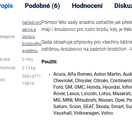
opis
Podobné (6)
Hodnocení
Disku
Pomocí této sady snadno zatlačíte jak předn
Nářadí pro
mají i šroubovici pro ruční brzdu, kdy je třeb
servis a
ategorie
:
opravu
Sada obsahuje přípravky pro všechny běžné
brzdového
odlišnou šroubovici na zadních brzdičích - 
systému
áruka
:
2 roky
Použití:
motnost
:
2.12 kg
Acura, Alfa Romeo, Aston Martin, Audi
59014771
AN
:
Chevrolet, Chrysler, Citroën, Continent
15974
Ford, GM, GMC, Honda, Hyundai, Infinit
Rover, Lexus, Lincoln, Lotus, Maserat
MG, MINI, Mitsubishi, Nissan, Opel, Pe
Saturn, Scion, SEAT, Škoda, Smart, Su
Vauxhall, Volkswagen, Volvo.