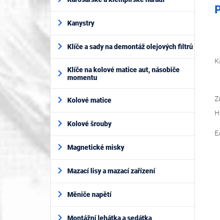
P
Kanystry
Klíče a sady na demontáž olejových filtrů
K
Klíče na kolové matice aut, násobiče
momentu
Z
Kolové matice
H
Kolové šrouby
E
Magnetické misky
Mazací lisy a mazací zařízení
Měniče napětí
Montážní lehátka a sedátka