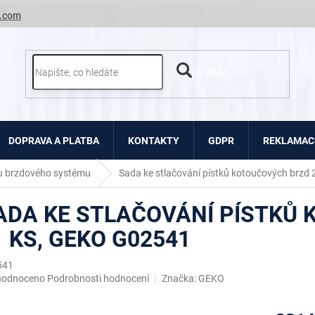
.com
HLEDAT
DOPRAVA A PLATBA
KONTAKTY
GDPR
REKLAMACE
vu brzdového systému
Sada ke stlačování pístků kotoučových brzd
ADA KE STLAČOVÁNÍ PÍSTKŮ
1 KS, GEKO G02541
541
ěrné
hodnoceno
Podrobnosti hodnocení
Značka:
GEKO
ocení
uktu