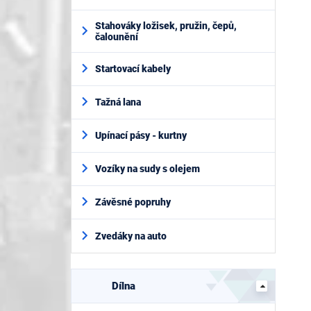
Stahováky ložisek, pružin, čepů,
čalounění
Startovací kabely
Tažná lana
Upínací pásy - kurtny
Vozíky na sudy s olejem
Závěsné popruhy
Zvedáky na auto
Dílna