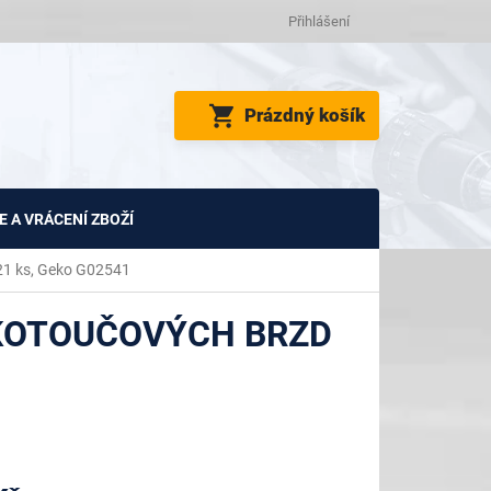
Přihlášení
NÁKUPNÍ
Prázdný košík
KOŠÍK
 A VRÁCENÍ ZBOŽÍ
 21 ks, Geko G02541
 KOTOUČOVÝCH BRZD