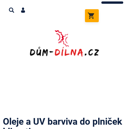
Přejít
na
obsah
NÁKUPNÍ
KOŠÍK
Oleje a UV barviva do plniček