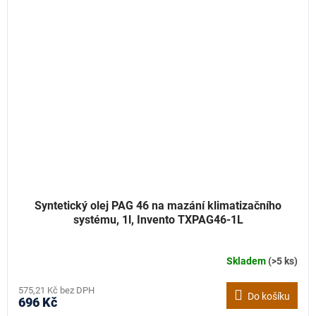
Syntetický olej PAG 46 na mazání klimatizačního
systému, 1l, Invento TXPAG46-1L
Skladem
(>5 ks)
575,21 Kč bez DPH
Do košíku
696 Kč