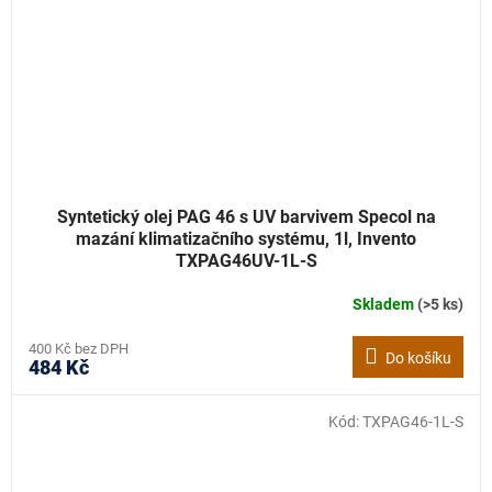
Syntetický olej PAG 46 s UV barvivem Specol na
mazání klimatizačního systému, 1l, Invento
TXPAG46UV-1L-S
Skladem
(>5 ks)
400 Kč bez DPH
Do košíku
484 Kč
Kód:
TXPAG46-1L-S