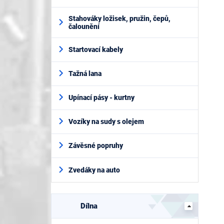
Stahováky ložisek, pružin, čepů,
čalounění
Startovací kabely
Tažná lana
Upínací pásy - kurtny
Vozíky na sudy s olejem
Závěsné popruhy
Zvedáky na auto
Dílna