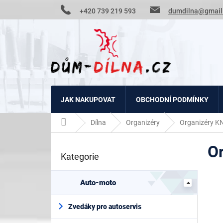
Přejít
+420 739 219 593
dumdilna@gmail
na
obsah
JAK NAKUPOVAT
OBCHODNÍ PODMÍNKY
Domů
Dílna
Organizéry
Organizéry 
P
O
o
Kategorie
Přeskočit
s
kategorie
t
r
Auto-moto
a
n
Zvedáky pro autoservis
n