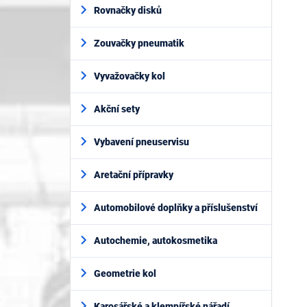
í
Rovnačky disků
p
a
Zouvačky pneumatik
n
e
l
Vyvažovačky kol
Akční sety
Vybavení pneuservisu
Aretační přípravky
Automobilové doplňky a příslušenství
Autochemie, autokosmetika
Geometrie kol
Karosářské a klempířské nářadí