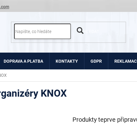
.com
HLEDAT
DOPRAVA A PLATBA
KONTAKTY
GDPR
REKLAMACE
KNOX
rganizéry KNOX
Produkty teprve připra