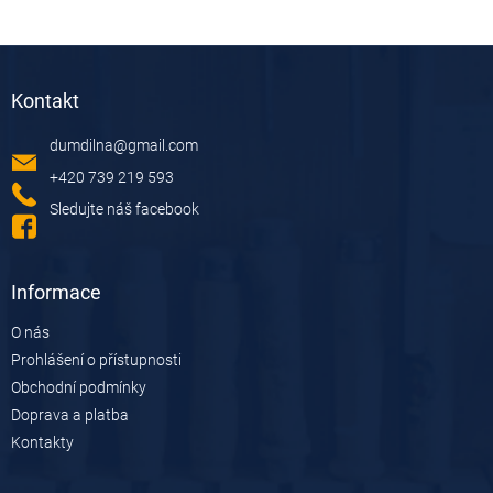
Z
á
Kontakt
p
a
dumdilna
@
gmail.com
t
í
+420 739 219 593
Sledujte náš facebook
Informace
O nás
Prohlášení o přístupnosti
Obchodní podmínky
Doprava a platba
Kontakty