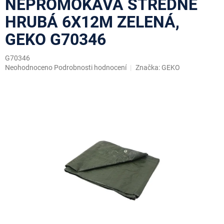
NEPROMOKAVÁ STŘEDNĚ
HRUBÁ 6X12M ZELENÁ,
GEKO G70346
G70346
Průměrné
Neohodnoceno
Podrobnosti hodnocení
Značka:
GEKO
hodnocení
produktu
je
0,0
z
5
hvězdiček.