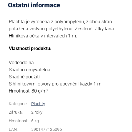
Ostatní informace
Plachta je vyrobena z polypropylenu, z obou stran
potažená vrstvou polyethylenu. Zesílené ráfky lana.
Hliníková očka v intervalech 1 m.
Vlastnosti produktu:
Voděodolná
Snadno omyvatelná
Snadné použití
S hliníkovými otvory pro upevnění každý 1 m
Hmotnost: 80 g/m²
Kategorie
:
Plachty
Záruka
:
2 roky
Hmotnost
:
6 kg
EAN
:
5901477125096