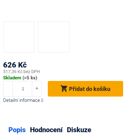
626 Kč
517,36 Kč bez DPH
Měrná
Skladem
(>5 ks)
cena:
Přidat do košíku
Detailní informace
Popis
Hodnocení
Diskuze