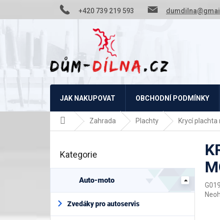
Přejít
+420 739 219 593
dumdilna@gmai
na
obsah
JAK NAKUPOVAT
OBCHODNÍ PODMÍNKY
Domů
Zahrada
Plachty
Krycí placht
P
K
o
Kategorie
Přeskočit
s
M
kategorie
t
r
Auto-moto
G01
a
Prům
Neo
n
hodn
Zvedáky pro autoservis
n
prod