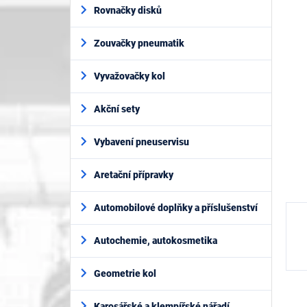
í
je
Rovnačky disků
p
0,0
z
a
5
Zouvačky pneumatik
n
hvěz
e
l
Vyvažovačky kol
Akční sety
Vybavení pneuservisu
Aretační přípravky
Automobilové doplňky a příslušenství
Autochemie, autokosmetika
Geometrie kol
Karosářské a klempířské nářadí