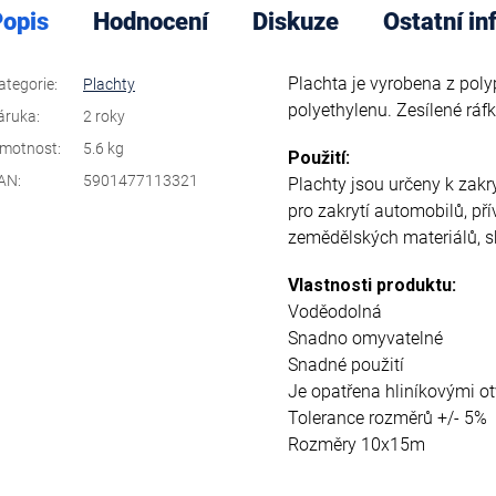
opis
Hodnocení
Diskuze
Ostatní i
Plachta je vyrobena z poly
ategorie
:
Plachty
polyethylenu. Zesílené ráfk
áruka
:
2 roky
motnost
:
5.6 kg
Použití:
AN
:
5901477113321
Plachty jsou určeny k zakryt
pro zakrytí automobilů, přív
zemědělských materiálů, s
Vlastnosti produktu:
Voděodolná
Snadno omyvatelné
Snadné použití
Je opatřena hliníkovými o
Tolerance rozměrů +/- 5%
Rozměry 10x15m