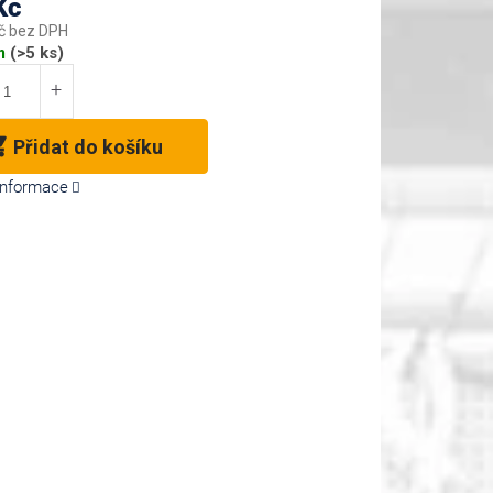
Kč
č bez DPH
m
(>5 ks)
Přidat do košíku
 informace