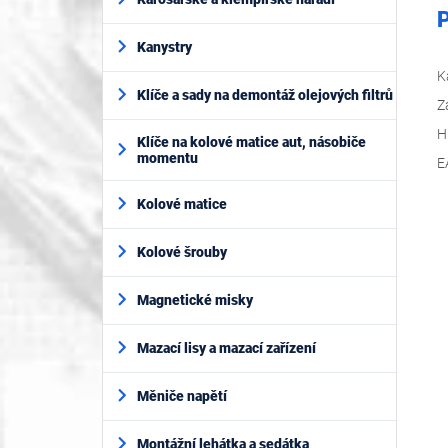
P
Kanystry
K
Klíče a sady na demontáž olejových filtrů
Z
H
Klíče na kolové matice aut, násobiče
momentu
E
Kolové matice
Kolové šrouby
Magnetické misky
Mazací lisy a mazací zařízení
Měniče napětí
Montážní lehátka a sedátka