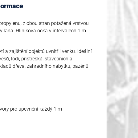
nformace
propylenu, z obou stran potažená vrstvou
y lana. Hliníková očka v intervalech 1 m.
í a zajištění objektů uvnitř i venku. Ideální
ěsů, lodí, přístřešků, stavebních a
kladů dřeva, zahradního nábytku, bazénů.
tvory pro upevnění každý 1 m