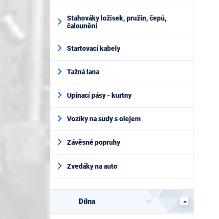
Stahováky ložisek, pružin, čepů,
čalounění
Startovací kabely
Tažná lana
Upínací pásy - kurtny
Vozíky na sudy s olejem
Závěsné popruhy
Zvedáky na auto
Dílna