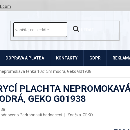
l.com
HLEDAT
DOPRAVA A PLATBA
KONTAKTY
GDPR
REKLAMA
a nepromokavá tenká 10x15m modrá, Geko G01938
RYCÍ PLACHTA NEPROMOKAVÁ
ODRÁ, GEKO G01938
938
ěrné
hodnoceno
Podrobnosti hodnocení
Značka:
GEKO
ocení
uktu