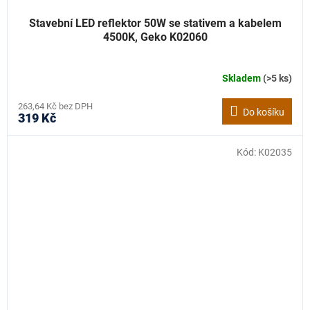
Stavební LED reflektor 50W se stativem a kabelem
4500K, Geko K02060
Skladem
(>5 ks)
263,64 Kč bez DPH
Do košíku
319 Kč
Kód:
K02035