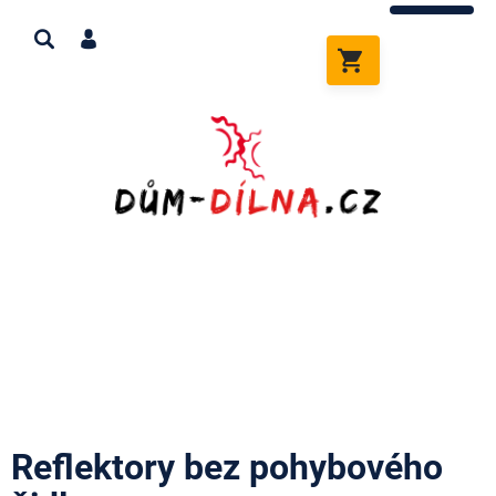
Přejít
na
obsah
NÁKUPNÍ
KOŠÍK
Reflektory bez pohybového