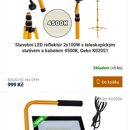
Stavební LED reflektor 2x100W s teleskopickým
stativem a kabelem 4500K, Geko K02051
Skladem
(>5 ks)
825,62 Kč bez DPH
Do košíku
999 Kč
Kód:
K02056