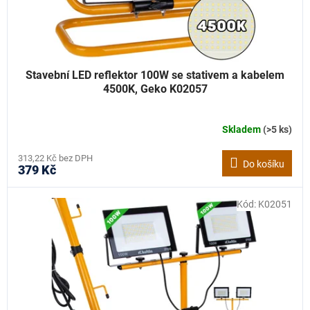
k
t
ů
Stavební LED reflektor 100W se stativem a kabelem
4500K, Geko K02057
Skladem
(>5 ks)
313,22 Kč bez DPH
Do košíku
379 Kč
Kód:
K02051