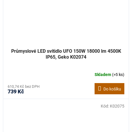
Průmyslové LED svítidlo UFO 150W 18000 lm 4500K
IP65, Geko K02074
Skladem
(>5 ks)
610,74 Kč bez DPH
Do košíku
739 Kč
Kód:
K02075