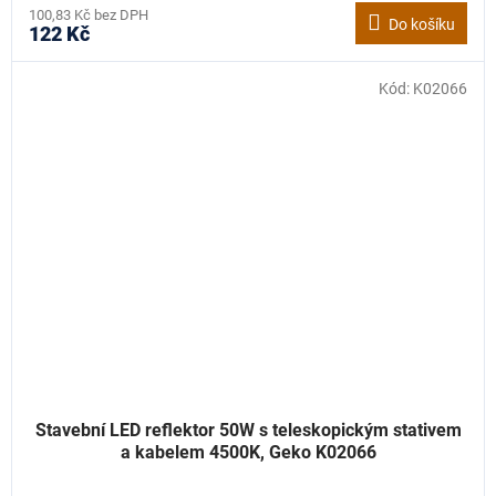
100,83 Kč bez DPH
Do košíku
122 Kč
Kód:
K02066
Stavební LED reflektor 50W s teleskopickým stativem
a kabelem 4500K, Geko K02066