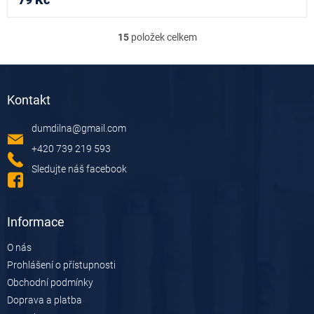
15
položek celkem
O
v
l
Z
á
á
d
Kontakt
p
a
a
c
dumdilna
@
gmail.com
t
í
í
p
+420 739 219 593
r
Sledujte náš facebook
v
k
y
v
Informace
ý
p
O nás
i
Prohlášení o přístupnosti
s
u
Obchodní podmínky
Doprava a platba