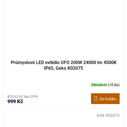
Průmyslové LED svítidlo UFO 200W 24000 lm 4500K
IP65, Geko K02075
Skladem
(>5 ks)
825,62 Kč bez DPH
Do košíku
999 Kč
Kód:
K02073